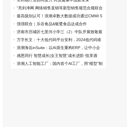
赛三等奖
非药物疗法协同发力 共筑健康中国新未来
“亮剑净网 网络销售直销等新型销售规范合规联合
体”在京召开
最高级别认可！浪潮卓数大数据成功通过CMMI 5
级认证
强强联合｜乐谷食品&银鹭食品达成合作
济南市历城区七里河小学三（2）中队开展致敬最
美泉城建设者主题活动
万字长文：十大低代码平台安利，2024低代码谁
主沉浮
浪潮海岳inSuite：以AI原生重构ERP，让中小企
业轻量化迈入智能时代
感恩同行 智慧成长|女王智慧“成长进阶·悦享酒
会”圆满落幕
浪潮人工智能工厂：国内首个AI工厂，用“模型”制
造“模型”