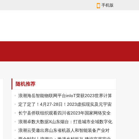
手机版
随机推荐
浪潮海岳智能物联网平台inIoT荣获2023世界计算
大会优秀成果
​定了定了！4月27-28日！2023虚拟现实及元宇宙
产业创新发展峰会震撼来袭！
长宁县侨联组织观看四川省2023年国家网络安全
宣传周开幕式直播
浪潮卓数大数据X山东烟台：打造城市全域数字化
转型的“高质量样板”
浪潮云受邀出席山东省机器人和智能装备产业对