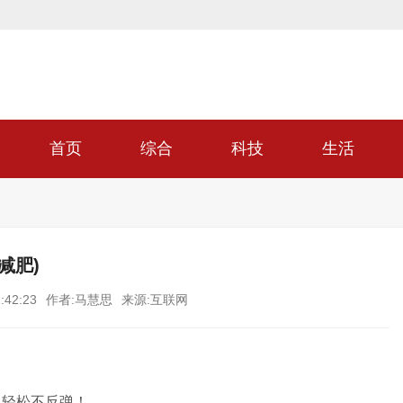
首页
综合
科技
生活
减肥)
:42:23
作者:马慧思
来源:互联网
，轻松不反弹！