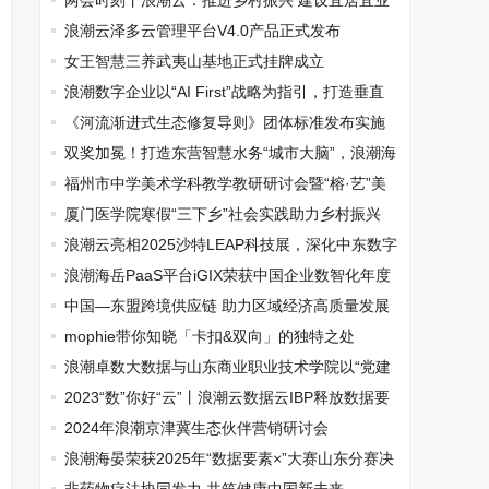
接活动
两会时刻丨浪潮云：推进乡村振兴 建设宜居宜业
和美乡村
浪潮云泽多云管理平台V4.0产品正式发布
女王智慧三养武夷山基地正式挂牌成立
浪潮数字企业以“AI First”战略为指引，打造垂直
行业智能化解决方案
《河流渐进式生态修复导则》团体标准发布实施
双奖加冕！打造东营智慧水务“城市大脑”，浪潮海
晏赋能黄河流域治理
福州市中学美术学科教学教研研讨会暨“榕·艺”美
育名师交流活动成功举办
厦门医学院寒假“三下乡”社会实践助力乡村振兴
浪潮云亮相2025沙特LEAP科技展，深化中东数字
化合作新篇章
浪潮海岳PaaS平台iGIX荣获中国企业数智化年度
先锋产品
中国—东盟跨境供应链 助力区域经济高质量发展
—创新发展论坛在南宁成功举办
mophie带你知晓「卡扣&双向」的独特之处
浪潮卓数大数据与山东商业职业技术学院以“党建
共建”赋能“双高”建设新实
2023“数”你好“云”丨浪潮云数据云IBP释放数据要
素1+1＞2的力量
2024年浪潮京津冀生态伙伴营销研讨会
浪潮海晏荣获2025年“数据要素×”大赛山东分赛决