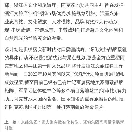
部、浙江省文化和旅游厅、阿克苏地委共同主办,旨在发挥
浙江文旅产业机制和市场优势,实施规划引旅、强基兴旅、
业态育旅、文化塑旅、人才强旅、品牌助旅六大行动,实
现“串珠成链、串链成带、串带成环”,打造兼具文化内涵和
自然风光的丝路黄金旅游带。
该计划是贯彻落实新时代对口援疆战略、深化文旅品牌援疆
的具体行动,不仅是旅游线路与景点规划,更是全方位重塑阿
克苏地区和兵团第一师文旅品牌,将开启浙江文旅援疆工作
新局面。自2023年10月实施以来,“双珠”计划项目进展顺利,
成效显著,截至目前已经有已有世纪商厦落地美豪丽致品牌
矩阵、军垦记忆体验中心等多个项目落地签约(待审核),有力
助力阿克苏成为国内著名、国际知名的重要旅游目的地,推
进阿克苏地区和兵团第一师打造南疆旅游金名片。
上一篇：
京能集团：聚力财务数智化转型，驱动集团高质量发展新
引擎