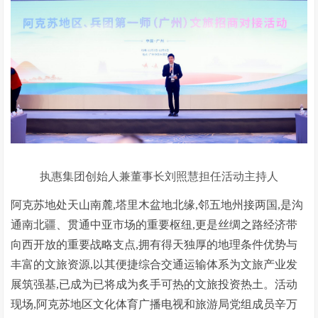
执惠集团创始人兼董事长刘照慧担任活动主持人
阿克苏地处天山南麓,塔里木盆地北缘,邻五地州接两国,是沟
通南北疆、贯通中亚市场的重要枢纽,更是丝绸之路经济带
向西开放的重要战略支点,拥有得天独厚的地理条件优势与
丰富的文旅资源,以其便捷综合交通运输体系为文旅产业发
展筑强基,已成为已将成为炙手可热的文旅投资热土。活动
现场,阿克苏地区文化体育广播电视和旅游局党组成员辛万