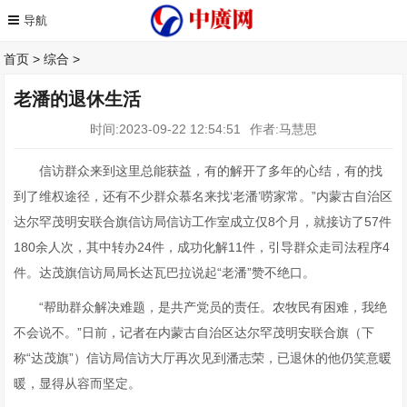
首页
>
综合
>
老潘的退休生活
时间:2023-09-22 12:54:51
作者:马慧思
信访群众来到这里总能获益，有的解开了多年的心结，有的找
到了维权途径，还有不少群众慕名来找‘老潘’唠家常。”内蒙古自治区
达尔罕茂明安联合旗信访局信访工作室成立仅8个月，就接访了57件
180余人次，其中转办24件，成功化解11件，引导群众走司法程序4
件。达茂旗信访局局长达瓦巴拉说起“老潘”赞不绝口。
“帮助群众解决难题，是共产党员的责任。农牧民有困难，我绝
不会说不。”日前，记者在内蒙古自治区达尔罕茂明安联合旗（下
称“达茂旗”）信访局信访大厅再次见到潘志荣，已退休的他仍笑意暖
暖，显得从容而坚定。