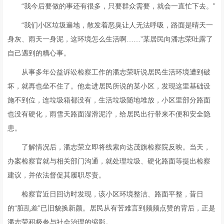
“我今后要做的事还有很多，只要群众需要，就会一直忙下去。”
“我们小区垃圾遍地，散发着恶臭让人无法呼吸，路面是晴天一
身灰、雨天一身泥，这环境怎么生活啊……”某居民向潘志荣吐露了
自己遇到的糟心事。
从事多年公益诉讼检察工作的潘志荣听说居民生活环境遭到破
坏，就再也坐不住了。他走进居民所说的某小区，发现这里基础设
施不到位，连垃圾箱都没有，生活垃圾随地堆放，小区里部分路面
也没有硬化，雨雪天路面湿滑泥泞，给居民出行带来不便和安全隐
患。
了解情况后，潘志荣立即将线索向达茂旗检察院反映。当天，
办案检察官就与相关部门沟通，就处理垃圾、硬化路面等提出检察
建议，并依法督促其履职尽责。
检察官近日回访时发现，该小区环境整洁、路面平整，昔日
的“脏乱差”已旧貌换新颜。居民从有苦难言到频频点赞的背后，正是
潘志荣积极参与社会治理的缩影。