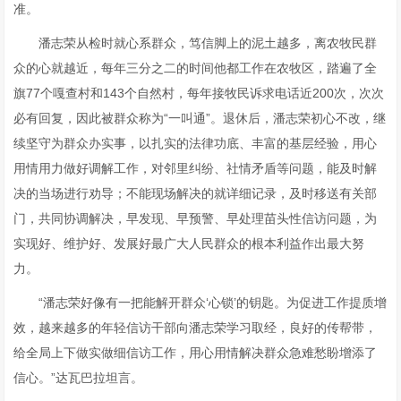
准。
潘志荣从检时就心系群众，笃信脚上的泥土越多，离农牧民群
众的心就越近，每年三分之二的时间他都工作在农牧区，踏遍了全
旗77个嘎查村和143个自然村，每年接牧民诉求电话近200次，次次
必有回复，因此被群众称为“一叫通”。退休后，潘志荣初心不改，继
续坚守为群众办实事，以扎实的法律功底、丰富的基层经验，用心
用情用力做好调解工作，对邻里纠纷、社情矛盾等问题，能及时解
决的当场进行劝导；不能现场解决的就详细记录，及时移送有关部
门，共同协调解决，早发现、早预警、早处理苗头性信访问题，为
实现好、维护好、发展好最广大人民群众的根本利益作出最大努
力。
“潘志荣好像有一把能解开群众‘心锁’的钥匙。为促进工作提质增
效，越来越多的年轻信访干部向潘志荣学习取经，良好的传帮带，
给全局上下做实做细信访工作，用心用情解决群众急难愁盼增添了
信心。”达瓦巴拉坦言。