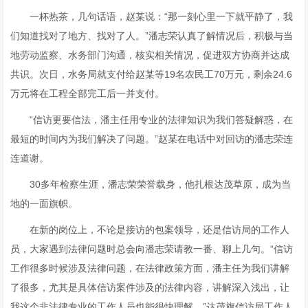
一杯热茶，几句话语，赵某说：“那一刻心里一下就平静了，我
们知道找对了地方、找对了人。”潘志荣认真了解情况后，积极与当
地劳动监察、水务部门沟通，核实相关情况，促进双方协商并达成
共识。次日，水务局就支付给赵某等19名农民工70万元，剩余24.6
万元将在工程全部完工后一并支付。
“信访更要信法，潘主任用专业的法律知识为我们答疑解惑，在
最短的时间内为我们解决了问题。”赵某在电话中对回访的潘志荣连
连道谢。
30多年检察生涯，潘志荣荣誉载身，他扎根达茂草原，成为当
地的一面旗帜。
在新的岗位上，不论是接访的包案领导，还是信访局的工作人
员，大家遇到法律问题时总会向潘志荣请教一番、聊上几句。“信访
工作很多时候涉及法律问题，在法律政策方面，潘主任为我们讲解
了很多，尤其是具体信访案件涉及的法律内容，讲解深入浅出，让
我这个非法律专业的工作人员也能很快理解。”达茂旗信访局工作人