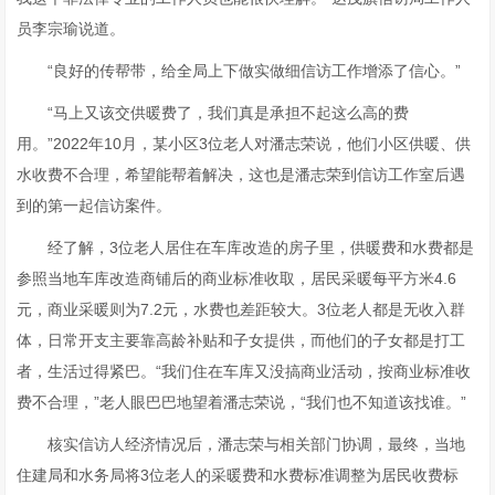
员李宗瑜说道。
“良好的传帮带，给全局上下做实做细信访工作增添了信心。”
“马上又该交供暖费了，我们真是承担不起这么高的费
用。”2022年10月，某小区3位老人对潘志荣说，他们小区供暖、供
水收费不合理，希望能帮着解决，这也是潘志荣到信访工作室后遇
到的第一起信访案件。
经了解，3位老人居住在车库改造的房子里，供暖费和水费都是
参照当地车库改造商铺后的商业标准收取，居民采暖每平方米4.6
元，商业采暖则为7.2元，水费也差距较大。3位老人都是无收入群
体，日常开支主要靠高龄补贴和子女提供，而他们的子女都是打工
者，生活过得紧巴。“我们住在车库又没搞商业活动，按商业标准收
费不合理，”老人眼巴巴地望着潘志荣说，“我们也不知道该找谁。”
核实信访人经济情况后，潘志荣与相关部门协调，最终，当地
住建局和水务局将3位老人的采暖费和水费标准调整为居民收费标