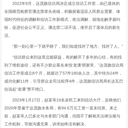
2022年9月，达茂旗信访局决定成立信访工作室，由已退休的
全国模范检察官潘志荣牵头坐镇，积极探索适应人民群众需要、体
现时代特征的调解和信访工作新模式，依法调解、就地化解矛盾纠
纷，促进社会公平正义。潘志荣二话不说，便开启了退休后的新生
活。
“那一刻心里一下就平静了，我们知道找对了地方、找对了人。”
“信访群众来到这里总能获益，有的解开了多年的心结，有的找
到了维权途径，还有不少群众慕名来找‘老潘’唠家常。”达茂旗信访局
信访工作室成立8个月，就接访了57件180余人次，其中转办24件，
成功化解11件，引导群众走司法程序4件，达茂旗信访局局长达瓦巴
拉说起“老潘”赞不绝口。
2023年1月17日，赵某等19名农民工来到信访大厅，反映他们
2020年受雇于达茂旗水务局，有94.6万元工资一直未结算。来之
前，赵某等人已多次与水务部门沟通，但因不了解相关法律法规与
工作机制，导致沟通无果，诉求始终没有解决。