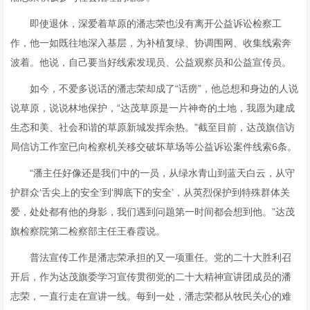
即使退休，深爱着草原的潘志荣也没有离开公益诉讼检察工
作，他一如既往地深入基层，为补植复绿、协调围网、收集线索奔
波着。他说，自己要当好线索发现员、公益观察员和公益宣传员。
如今，不爱多说话的潘志荣却成了“话痨”，他总想和身边的人说
说草原，说说林地保护，“达茂草原是一片神奇的土地，我愿为建成
生态和美、社会和谐的草原新城发挥余热。”截至目前，达茂旗信访
局信访工作室已向检察机关移交破坏草场等公益诉讼案件线索6条。
“潘主任好像还是我们中的一员，从绿水青山到蓝天白云，从守
护群众‘舌尖上的安全’到‘脚底下的安全’，从英烈保护到特殊群体关
爱，处处都有他的身影，我们遇到问题第一时间都会想到他。”达茂
旗检察院第二检察部主任王春霞说。
普法宣传工作是潘志荣承担的又一项重任。党的二十大胜利召
开后，作为达茂旗委学习宣传贯彻党的二十大精神宣讲团成员的潘
志荣，一直行走在宣讲一线。每到一处，潘志荣都从牧民关心的难