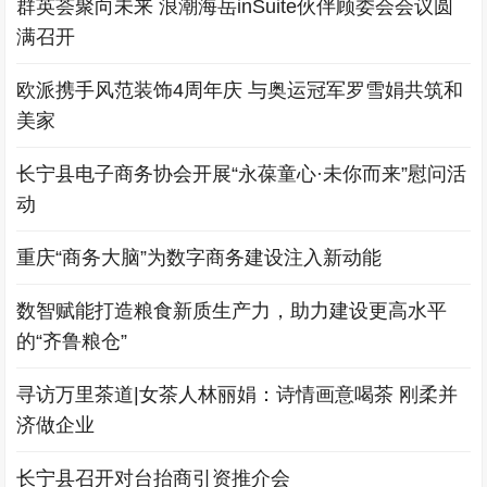
群英荟聚向未来 浪潮海岳inSuite伙伴顾委会会议圆
满召开
欧派携手风范装饰4周年庆 与奥运冠军罗雪娟共筑和
美家
长宁县电子商务协会开展“永葆童心·未你而来”慰问活
动
重庆“商务大脑”为数字商务建设注入新动能
数智赋能打造粮食新质生产力，助力建设更高水平
的“齐鲁粮仓”
寻访万里茶道|女茶人林丽娟：诗情画意喝茶 刚柔并
济做企业
长宁县召开对台抬商引资推介会