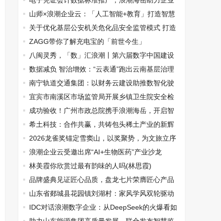
工作减负增效
电子凭证会计数据标准推广，浪潮海岳助力企业
数智化、绿色化再升级！
山师×浪潮企业云：「人工智能+教育」打造智慧
高校
关于优化基层公安机关危化品安全监管模式 打造
一流营商环境的路径初探
ZAGG带你了解充电宝的「前世今生」
八闽灵秀，「数」汇浪潮丨第六届数字中国建设
峰会即将召开
数据减负 智治增效：“云表通”跑出云南基层治理
新路径
南宁轨道交通集团：以财务云建设助推数智化驶
入新“轨”道
宜宾市南溪区市场监管局开展乡镇卫生院安全检
查
成功验收！广州市政总院携手浪潮海岳，开启智
慧人力新里程
希土科技：合作共赢，共铸包头稀土产业的新辉
煌
2026龙雀奖锚定雪窦山，以奖聚势，为文旅立序
浪潮企业云受邀出席“AI+生物医药”产业沙龙
林美霞你欣赏过最有韵味的人吗(林思霞)
品牌盛典见证匠心品质，盘龙七片荣膺匠心产品
山东省郯城县花园镇刘湖村：家风学风双轮驱动
孕育人才济济新篇章
IDC对话浪潮数字企业：从DeepSeek的火爆看如