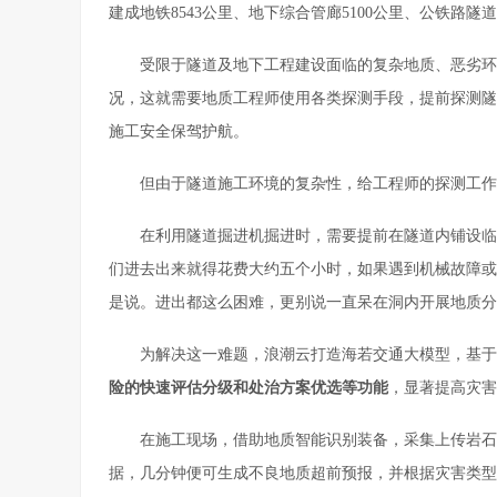
建成地铁8543公里、地下综合管廊5100公里、公铁路隧
受限于隧道及地下工程建设面临的复杂地质、恶劣环
况，这就需要地质工程师使用各类探测手段，提前探测隧道
施工安全保驾护航。
但由于隧道施工环境的复杂性，给工程师的探测工作
在利用隧道掘进机掘进时，需要提前在隧道内铺设临
们进去出来就得花费大约五个小时，如果遇到机械故障或
是说。进出都这么困难，更别说一直呆在洞内开展地质分
为解决这一难题，浪潮云打造海若交通大模型，基于
险的快速评估分级和处治方案优选
等功能
，显著提高灾害
在施工现场，借助地质智能识别装备，采集上传岩石
据，几分钟便可生成不良地质超前预报，并根据灾害类型