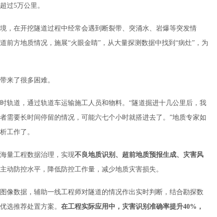
道超过5万公里。
境，在开挖隧道过程中经常会遇到断裂带、突涌水、岩爆等突发情
前方地质情况，施展“火眼金睛”，从大量探测数据中找到“病灶”，为
带来了很多困难。
时轨道，通过轨道车运输施工人员和物料。“隧道掘进十几公里后，我
者需要长时间停留的情况，可能六七个小时就搭进去了。”地质专家如
析工作了。
海量工程数据治理，实现
不良地质识别、超前地质预报
生成
、
灾害风
主动防控水平，降低防控工作量，减少地质灾害损失。
图像数据，辅助一线工程师对隧道的情况作出实时判断，结合勘探数
优选推荐处置方案。
在工程实际应用中，
灾
害识别准确率
提升4
0%
，