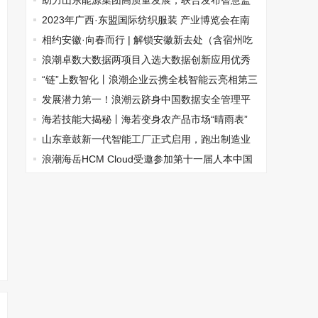
何加速企业AI大转型
助力山东能源集团高质量发展，联合发布智慧监
督云解决方案
2023年广西·东盟国际纺织服装 产业博览会在南
宁盛大开幕
相约安徽·向春而行 | 解锁安徽新去处（含宿州吃
住行攻略）
浪潮卓数大数据两项目入选大数据创新应用优秀
案例
“链”上数智化丨浪潮企业云携全栈智能云亮相第三
届链博会
发展潜力第一！浪潮云跻身中国数据安全管理平
台TOP2
海若技能大揭秘丨海若变身农产品市场“晴雨表”
山东章鼓新一代智能工厂正式启用，跑出制造业
发展加速度
浪潮海岳HCM Cloud受邀参加第十一届人本中国
论坛，荣获“优秀会员单位”