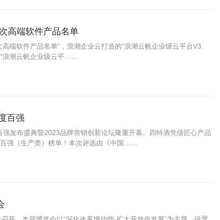
版次高端软件产品名单
高端软件产品名单”，浪潮企业云打造的“浪潮云帆企业级云平台V3.
。 “浪潮云帆企业级云平……
度百强
度百强发布盛典暨2023品牌营销创新论坛隆重开幕。四特酒凭借匠心产品
百强（生产类）榜单！本次评选由《中国……
会
大召开。本届博览会以“深化改革增动能·扩大开放促发展”为主题，设置