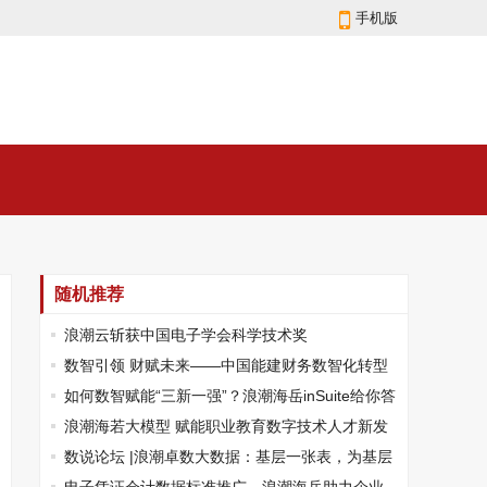
手机版
随机推荐
浪潮云斩获中国电子学会科学技术奖
数智引领 财赋未来——中国能建财务数智化转型
之路
如何数智赋能“三新一强”？浪潮海岳inSuite给你答
案
浪潮海若大模型 赋能职业教育数字技术人才新发
展
数说论坛 |浪潮卓数大数据：基层一张表，为基层