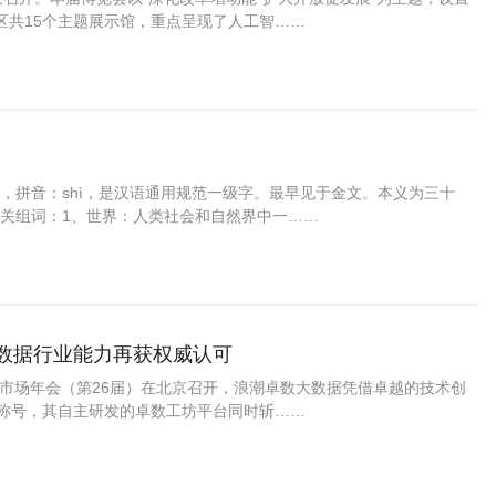
区共15个主题展示馆，重点呈现了人工智……
世，拼音：shì，是汉语通用规范一级字。最早见于金文。本义为三十
关组词：1、世界：人类社会和自然界中一……
大数据行业能力再获权威认可
IT市场年会（第26届）在北京召开，浪潮卓数大数据凭借卓越的技术创
”称号，其自主研发的卓数工坊平台同时斩……