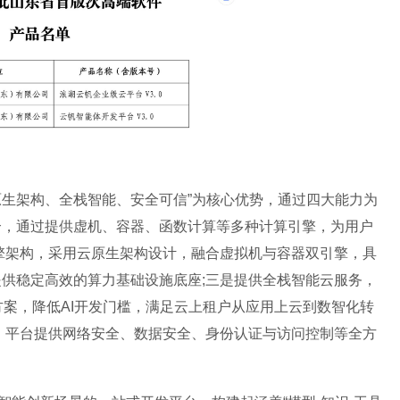
芯、原生架构、全栈智能、安全可信”为核心优势，通过四大能力为
合，通过提供虚机、容器、函数计算等多种计算引擎，为用户
擎架构，采用云原生架构设计，融合虚拟机与容器双引擎，具
供稳定高效的算力基础设施底座;三是提供全栈智能云服务，
决方案，降低AI开发门槛，满足云上租户从应用上云到数智化转
，平台提供网络安全、数据安全、身份认证与访问控制等全方
。