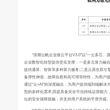
“浪潮云帆企业级云平台V3.0”以“一云多
企业数智化转型提供坚实支撑：一是多元算力融
提供通算、智算等多种算力服务;二是云原生双引
备弹性伸缩、故障自愈和高可用等特性，为用户提
通过“云+AI”的深度融合，为用户提供端到端解
型的多样化需求;四是具备安全可信持续运营能力
位的安全保障措施，并支持用户系统的平滑升级