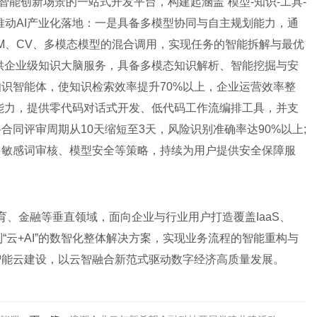
工智能创新场景的一站式开发平台，构建起涵盖“模型-知识-工具-
推动AI产业化落地：一是具备多模型协同与自主规划能力，通
持LLM、CV、多模态模型的混合调用，实现任务的智能拆解与最优
供企业级知识大脑服务，具备多模态知识解析、智能挖掘与安
识智能体，使知识检索效率提升70%以上，企业运营效率整
排能力，提供零代码对话式开发、低代码工作流编排工具，并支
同评审周期从10天缩短至3天，风险识别准确率达90%以上;
、敏感词审核、模型安全等策略，持续为用户提供安全保障服
、金融等垂直领域，面向企业与行业用户打造覆盖
IaaS、
制
“云+AI”的数智化整体解决方案，实现业务流程的智能重构与
智能云建设，以云智融合新范式驱动数字经济高质量发展。