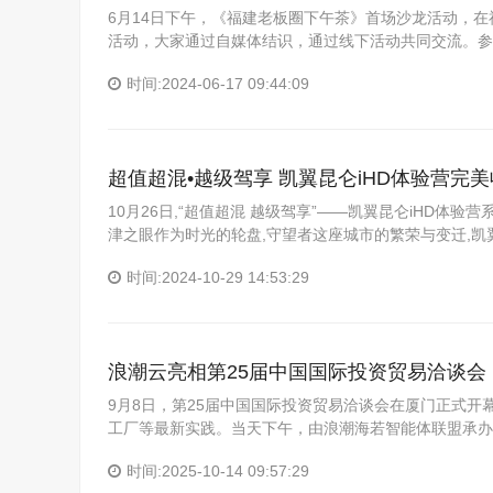
6月14日下午，《福建老板圈下午茶》首场沙龙活动，
活动，大家通过自媒体结识，通过线下活动共同交流。参
时间:2024-06-17 09:44:09
超值超混•越级驾享 凯翼昆仑iHD体验营完
10月26日,“超值超混 越级驾享”——凯翼昆仑iHD
津之眼作为时光的轮盘,守望者这座城市的繁荣与变迁,凯
时间:2024-10-29 14:53:29
浪潮云亮相第25届中国国际投资贸易洽谈会
9月8日，第25届中国国际投资贸易洽谈会在厦门正式
工厂等最新实践。当天下午，由浪潮海若智能体联盟承办
时间:2025-10-14 09:57:29