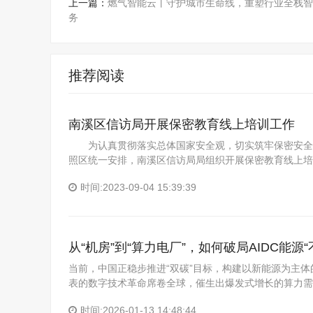
上一篇：
燃气智能云丨守护城市生命线，重塑行业全栈智
务
推荐阅读
南溪区信访局开展保密教育线上培训工作
为认真贯彻落实总体国家安全观，切实筑牢保密安全防
照区统一安排，南溪区信访局局组织开展保密教育线上培
时间:2023-09-04 15:39:39
从“机房”到“算力电厂”，如何破局AIDC能源
当前，中国正稳步推进“双碳”目标，构建以新能源为主
表的数字技术革命席卷全球，催生出爆发式增长的算力需
时间:2026-01-13 14:48:44