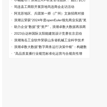
工智能大模型安全基准测试
巾帼建功丨浪潮云ICP研发管理团队：“她们”的力
量
筠连县工商联开展异地筠连商会走访活动
阿克苏地区、兵团第一师（广州）文旅招商对接
活动成功举办
浪潮云荣获“2024年度openEuler领先商业实践”奖
项
助力企业“数据”变“资产”，浪潮卓数大数据再添两
例数据资产入表服务落地案例
2023台达杯国际太阳能建筑设计竞赛在京启动
浪潮海岳工业软件荣获山东省机械工业科学技术
一等奖
浪潮卓数大数据“数字商务运行决策中枢”：构建数
字商务发展新格局
“高品质直播行业规范标准化运营与合规良性增
长”课题研讨会在京召开