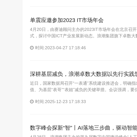
单震应邀参加2023 IT市场年会
4月20日，由赛迪顾问主办的2023IT市场年会在北京
式，探讨中国ICT产业发展新动态。浪潮集团旗下卓数
时间:2023-04-27 17:18:46
深耕基层减负，浪潮卓数大数据以先行实践筑
近日，国家数据局召开“一表通”系统建设推进会，明确指
值、为基层“表哥”“表姐”减负的关键举措。会议强调，
时间:2025-12-23 17:18:33
数字峰会探新“智”丨AI落地三步曲，驱动智
4月28日，浪潮集团主办的第九届数字中国建设峰会“人