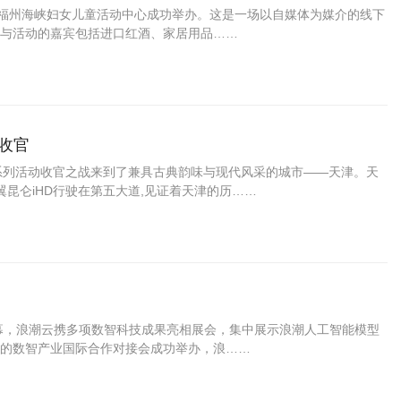
在福州海峡妇女儿童活动中心成功举办。这是一场以自媒体为媒介的线下
与活动的嘉宾包括进口红酒、家居用品……
美收官
体验营系列活动收官之战来到了兼具古典韵味与现代风采的城市——天津。天
翼昆仑iHD行驶在第五大道,见证着天津的历……
开幕，浪潮云携多项数智科技成果亮相展会，集中展示浪潮人工智能模型
的数智产业国际合作对接会成功举办，浪……