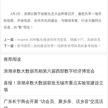
4月2日，浪潮云数字创新生态大会即将召开，邀您共享一场开
拓创新、开放包容、合作共生的盛会，与领域专家、行业大咖同台
论道，向“数”而生！
上一篇：
mophie 30W氮化镓迷你快充套装：细腻小巧，高效快充
下一篇：
新书推荐 | 加快建设世界一流财务管理体系的参考指南！
推荐阅读
浪潮卓数大数据亮相第六届西部数字经济博览会
喜报！浪潮卓数大数据获批无锡市重点实验室建设立
项
广东长宁商会开展 “访会员、聚乡亲、话乡音”交流活