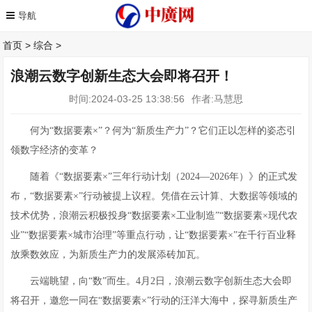
首页
>
综合
>
浪潮云数字创新生态大会即将召开！
时间:2024-03-25 13:38:56
作者:马慧思
何为“数据要素×”？何为“新质生产力”？它们正以怎样的姿态引
领数字经济的变革？
随着《“数据要素×”三年行动计划（2024—2026年）》的正式发
布，“数据要素×”行动被提上议程。凭借在云计算、大数据等领域的
技术优势，浪潮云积极投身“数据要素×工业制造”“数据要素×现代农
业”“数据要素×城市治理”等重点行动，让“数据要素×”在千行百业释
放乘数效应，为新质生产力的发展添砖加瓦。
云端眺望，向“数”而生。4月2日，浪潮云数字创新生态大会即
将召开，邀您一同在“数据要素×”行动的汪洋大海中，探寻新质生产