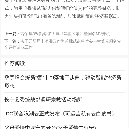
济全球化发展注入智能动力。未来，浪潮云将基于工厂化模
式，为用户提供从“能力供给”到“价值交付”的完整链条，助
力汕头打造“词元出海首选地”，加速赋能智能经济新形态。
上一篇：
丙午年“春祭妈祖”大典《妈祖的家》暨同名MV开机
下一篇：
实干开新局丨浪潮云作为首批试点单位参与智算云服务安
全评估试点工作
推荐阅读
数字峰会探新“智”丨AI落地三步曲，驱动智能经济新
形态
长宁县委统战部调研宗教活动场所
IDC联合浪潮云正式发布《可运营私有云白皮书》
父母爱情中亚宁的老公(父母爱情中亚宁)