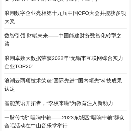
浪潮数字企业亮相第十九届中国CFO大会并揽获多项
大奖
数智引领 财赋未来——中国能建财务数智化转型之
路
浪潮卓数大数据荣获2022年“无锡市互联网综合实力
企业TOP20”
浪潮云两项技术荣获“国际先进”“国内领先”科技成果
认定
智能英语开拓者，“李校来啦”为教育注入新动力
一脉传”城” 唱响中轴——2023东城区“唱响中轴”群众
合唱活动在中山音乐堂举行