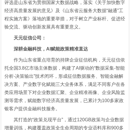
评选是山东省为贯彻国家大数据战略，落实《关于加快数字
经济高质量发展的意见》及《山东省云服务大数据
“
融通
”
工
程实施方案》
落地
的重要举措
，
对于树立产业标杆、促进经
验交流、驱动创新发展具有重要意义。
天元征信
公司
：
深耕金融科技，
AI赋能政策精准直达
作为
山东省重点培育的持牌企业征信机构
，天元征信依
托全国
3.
8
亿市场主体数据，构建了
AI驱动的“数据采集-智能
分析-决策输出”技术闭环，
形成征信数据服务、智能金融解
决方案、产业数字化赋能三大业务体系
，满足不同客户在各
类应用场景下对企业数据汇聚、企业精准画像、企业风险监
测等需求，赋能数字经济高质量发展，已累计为
100多家政
银客户提供金融科技服务。
其打造的
“政策兑现平台”，
通过
120GB政策与企业数据
增量训练，构建覆盖政策全生命周期的专业语料库和900多