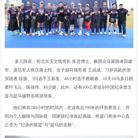
·多元阵容：前北京天文馆馆长 朱进博士、极限企业家跑者田建
华、退伍军人铁汉唐士民、女子超马领军者 王成成、72岁高龄的资
深跑者 徐扬、3日选手王新发、48小时选手蔡晓春、10天10马多日跑
者叶飞云、陈雄伟、刘少妍。此外、还有100公里组别中国纪录曾文
波与超马越野名将游培泉。
他们将在240小时的时间内，在这条近700米的环形赛道上，共
同向个人极限与国际级、国家级纪录发起挑战，将厦门奥体中心真
正变为 “纪录的摇篮”与“超马的圣殿”。