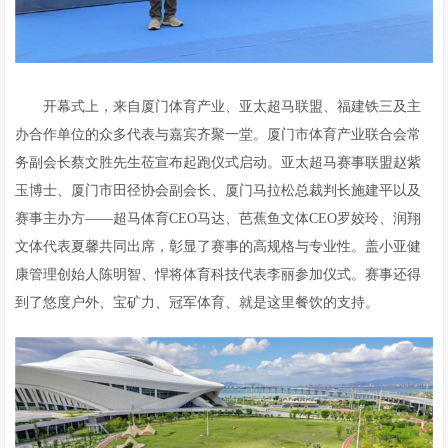
开幕式上，来自厦门体育产业、亚太超马联盟、福建铁三及主
办合作单位的众多代表与嘉宾齐聚一堂。厦门市体育产业联合会常
务副会长蔡文胜先生莅宣布起跑仪式启动。亚太超马赛事联盟赵紫
玉博士、厦门市田径协会副会长、厦门马拉松总裁判长施建平以及
赛事主办方——超马体育CEO马达、芭蕉鱼文体CEO罗姣玲、润翔
文体代表夏馨共同出席，彰显了赛事的高规格与专业性。盖小亚健
康管理创始人陈明智、悍将体育科技代表李丽参加仪式。赛事还得
到了悠度户外、宝矿力、冠军体育、就是这里餐饮的支持。