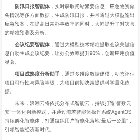
防汛日报智能体
，实时获取闸站紧要信息、应急物资储
备情况等多方面数据，生成防汛日报，并且通过大模型输出
应急预案，在提高日常办事效率的同时，大幅提升了对灾害
的精准预测及分析。
会议纪要智能体
，通过大模型技术精准提取会议关键信
息自动生成会议纪要，让办公效率提升
90%，创新应用价值
显著。
项目成熟度分析助手
，通过多维度数据建模，动态评估
项目可行性与风险等级，为项目前期决策提供科学量化依
据。
未来，浪潮云将依托分布式智能云，持续打造
“智数云
安”一体化创新模式，并通过海若智能体操作系统AgentOS
持续孵化智能体，打通组织用户智能化落地“最后一公里”，
引领智能经济新时代。