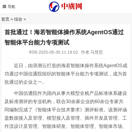
首页
>
综合
>
首批通过！海若智能体操作系统AgentOS通过
智能体平台能力专项测试
时间:2025-05-30 11:19:02
作者:马慧思
近日，由浪潮云打造的
海若智能体操作系统
AgentOS成
功通过中国信通院组织的智能体平台能力专项测试，成为首
批通过的企业之一。
中国信通院作为国内从事大模型全栈产品标准体系建设
及标准测评的专业机构，联合
30余家企业的60余位专家共
同编制完成了《智能体平台技术要求》测评标准。该测评涵
盖数据接入及管理、模型接入及管理、插件开发及管理、工
作流设计及管理、智能体研发、智能体管理、智能体市场、