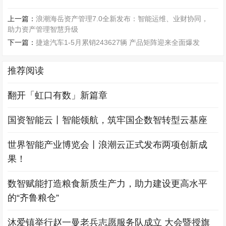
上一篇：
浪潮海岳资产管理7.0全新发布：智能运维、业财协同，
助力资产管理智慧升级
下一篇：
捷途汽车1-5月累销243627辆 产品矩阵迎来全面爆发
推荐阅读
翻开「虹口有数」新篇章
国资智能云丨智能领航，筑牢国企数智转型云基座
世界智能产业博览会丨浪潮云正式发布两项创新成
果！
数智赋能打造粮食新质生产力，助力建设更高水平
的“齐鲁粮仓”
沐爱镇举行赵一曼老兵志愿服务队成立 大会暨授旗