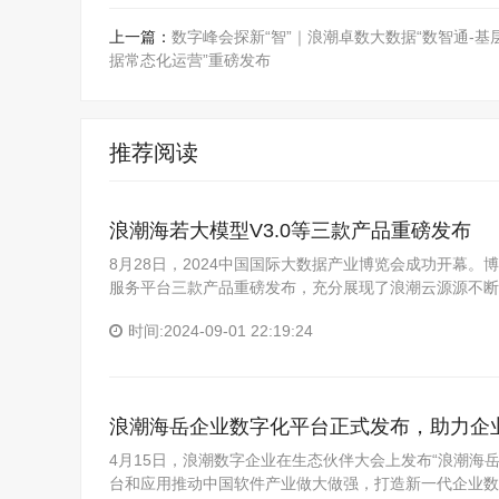
上一篇：
数字峰会探新“智”｜浪潮卓数大数据“数智通-基
据常态化运营”重磅发布
推荐阅读
浪潮海若大模型V3.0等三款产品重磅发布
8月28日，2024中国国际大数据产业博览会成功开幕。
服务平台三款产品重磅发布，充分展现了浪潮云源源不断
时间:2024-09-01 22:19:24
浪潮海岳企业数字化平台正式发布，助力企
4月15日，浪潮数字企业在生态伙伴大会上发布“浪潮海
台和应用推动中国软件产业做大做强，打造新一代企业数