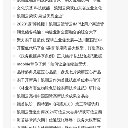
浪潮金融营销及风控管家，助力金融机构一季度
业务“开门红”
文化筑基 科技赋能丨浪潮云荣获山东省企业文化
建设优秀成果奖
浪潮云荣获“泉城优秀企业”
2023“运”筹帷幄丨浪潮云运管云IMP让用户离运管
自由更进一步
湖北储备粮油：构建业财全面融合的综合大平
台，加快粮企数智化转型
聚力实干提质效 深耕主业促发展—达川区国资中
心召开2026年国企经营发展务虚会
开源低代码平台“碰撞”浪潮海岳大模型，打造高效
智能开发新体验
《政务数据共享条例》正式施行 以法治规范数据
共享
mophie带你了解「如何让旅拍续航无忧」
品牌盛典见证匠心品质，盘龙七片荣膺匠心产品
实干开新局丨浪潮云作为首批试点单位参与智算
云服务安全评估试点工作
《林业有害生物绿色防控实用技术规范》研讨会
圆满召开！
浪潮云亮相中国国际高新技术成果交易会
翘首以盼，四特酒×《闪耀东方》第三季强势归
来！
浪潮云受邀出席2024可信云大会并斩获可信云四
项大奖
海若讲堂第六期丨信通院张琳琳：政务大模型应