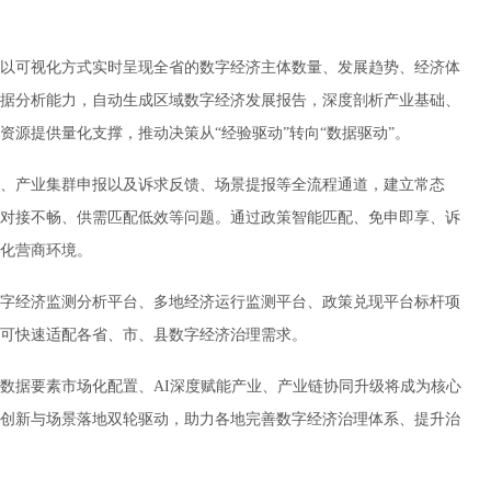
以可视化方式实时呈现全省的数字经济主体数量、发展趋势、经济体
据分析能力，自动生成区域数字经济发展报告，深度剖析产业基础、
源提供量化支撑，推动决策从“经验驱动”转向“数据驱动”。
、产业集群申报以及诉求反馈、场景提报等全流程通道，建立常态
对接不畅、供需匹配低效等问题。通过政策智能匹配、免申即享、诉
化营商环境。
字经济监测分析平台、多地经济运行监测平台、政策兑现平台标杆项
可快速适配各省、市、县数字经济治理需求。
数据要素市场化配置、AI深度赋能产业、产业链协同升级将成为核心
创新与场景落地双轮驱动，助力各地完善数字经济治理体系、提升治