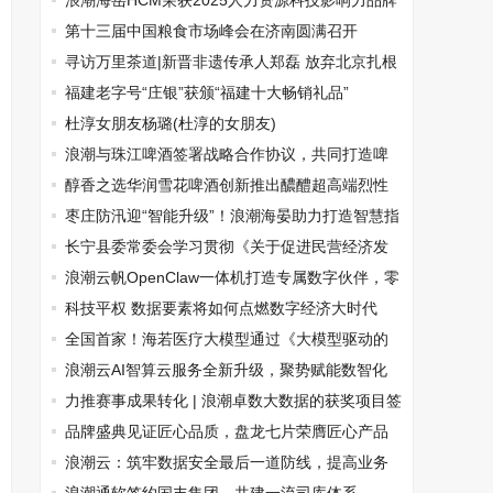
并济做企业
浪潮海岳HCM荣获2025人力资源科技影响力品牌
30强
第十三届中国粮食市场峰会在济南圆满召开
寻访万里茶道|新晋非遗传承人郑磊 放弃北京扎根
山里做茶农
福建老字号“庄银”获颁“福建十大畅销礼品”
杜淳女朋友杨璐(杜淳的女朋友)
浪潮与珠江啤酒签署战略合作协议，共同打造啤
酒行业示范标杆
醇香之选华润雪花啤酒创新推出醲醴超高端烈性
啤酒，引发啤迷狂热
枣庄防汛迎“智能升级”！浪潮海晏助力打造智慧指
挥决策中心
长宁县委常委会学习贯彻《关于促进民营经济发
展壮大的意见》精神
浪潮云帆OpenClaw一体机打造专属数字伙伴，零
门槛拥抱AI
科技平权 数据要素将如何点燃数字经济大时代
全国首家！海若医疗大模型通过《大模型驱动的
数字医疗健康应用技术要求》测评
浪潮云AI智算云服务全新升级，聚势赋能数智化
力推赛事成果转化 | 浪潮卓数大数据的获奖项目签
约落地了
品牌盛典见证匠心品质，盘龙七片荣膺匠心产品
浪潮云：筑牢数据安全最后一道防线，提高业务