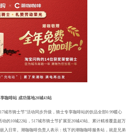
专享咖啡站 成功落地20城43站
7城市骑士节”活动同步升级，骑士专享咖啡站的饮品全部0.99暖心
的10城22站，517城市骑士节扩展至20城43站、累计精准覆盖超万
嵌入日常。潮咖咖啡负责人表示：线下的潮咖咖啡服务站，就是兄弟