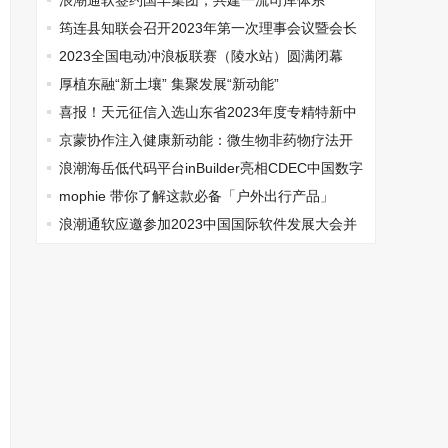
灾备能力
浪潮通软签约国丰集团，共建一流司库体系
筠连县知联会召开2023年第一次理事会议暨会长
（扩大）会议
2023全国电动冲浪板联赛（陵水站）圆满闭幕
厚植东融“新土壤” 集聚发展“新动能”
喜报！天元征信入选山东省2023年度专精特新中
小企业
京蒙协作注入健康新动能：微生物非药物疗法开
启康养生态新篇章
浪潮海岳低代码平台inBuilder亮相CDEC中国数字
智能生态大会首站
mophie 带你了解这款必备「户外出行产品」
浪潮通软应邀参加2023中国国际软件发展大会并
揽获多项大奖