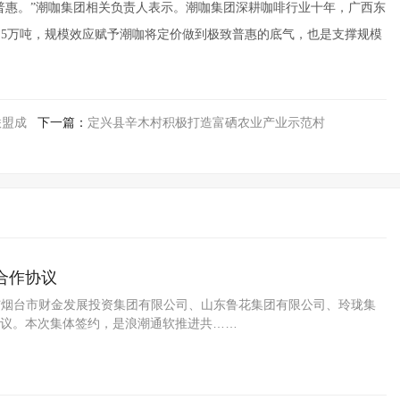
普惠。”潮咖集团相关负责人表示。潮咖集团深耕咖啡行业十年，广西东
4.5万吨，规模效应赋予潮咖将定价做到极致普惠的底气，也是支撑规模
联盟成
下一篇：
定兴县辛木村积极打造富硒农业产业示范村
合作协议
软与烟台市财金发展投资集团有限公司、山东鲁花集团有限公司、玲珑集
议。本次集体签约，是浪潮通软推进共……