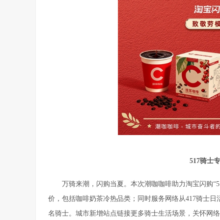
517骑士
万骑来潮，闪购当夏。本次潮咖咖啡助力淘宝闪购“51
价，包括咖啡奶茶冷热品类；同时服务网络从417骑士日活动
名骑士。城市新增站点链接更多骑士生活场景，关怀网络