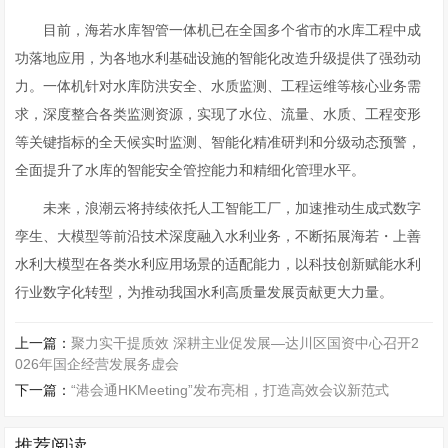
目前，海若水库智管一体机已在全国多个省市的水库工程中成
功落地应用，为各地水利基础设施的智能化改造升级提供了强劲动
力。一体机针对水库防洪安全、水质监测、工程运维等核心业务需
求，深度整合各类监测资源，实现了水位、流量、水质、工程变形
等关键指标的全天候实时监测、智能化精准研判和分级动态预警，
全面提升了水库的智能安全管控能力和精细化管理水平。
未来，浪潮云将持续依托人工智能工厂，加速推动生成式数字
孪生、大模型等前沿技术深度融入水利业务，不断拓展海若・上善
水利大模型在各类水利应用场景的适配能力，以科技创新赋能水利
行业数字化转型，为推动我国水利高质量发展贡献更大力量。
上一篇：
聚力实干提质效 深耕主业促发展—达川区国资中心召开2
026年国企经营发展务虚会
下一篇：
“港会通HKMeeting”发布亮相，打造高效会议新范式
推荐阅读