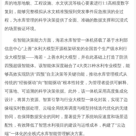
库的地形地貌、工程设施、水文状况等核心要素进行1:1高精度数字
复刻，能够完整模拟从水文精准预报到突发事件应急推演的全过
程，为水库管理的科学决策提供了全面、准确的数据支撑和沉浸式
的场景验证环境。
在智能决策能力方面，海若水库智管一体机搭载了基于水利部
信息中心“上善”水利大模型开源框架研发的全国首个生产级水利行
业大模型簇——海若・上善水利大模型，并在此基础上打造了防洪
四预超级智能体。该智能体深度融合了4大类21种水利专业模型，能
够高效实现防洪“四预”自主决策等关键功能，推动水库管理模式从
传统的“经验驱动”向“智能驱动”根本性转变，为管理者提供可解释、
可落地、可追溯的科学决策依据。此外，该一体机采用高度集成化
设计，将算力资源、智算引擎与行业大模型一体化封装，实现了边
缘端实时数据处理、云端全局统筹调度与模型持续迭代优化的无缝
协同，在保障数据安全的同时，显著提升了系统响应速度和场景适
配性，有效降低了智慧水利项目的建设与运维成本，构建了“云边
端”一体化的全栈式水库智能管理解决方案。