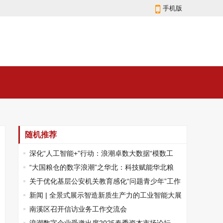
手机版
随机推荐
深化“人工智能+”行动：浪潮卓数大数据“模数工
坊”重装升级，激活数据要素新动能
“大国粮仓的数字浪潮”之华北：科技赋能华北粮
仓，铸造粮食安全“数字长城”
关于优化基层公安机关教育感化“问题青少年”工作
的路径探索
新闻 | 全景式展示智造新质生产力的工业智能大展
6月在北京举办
南溪区召开信访业务工作交流会