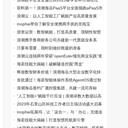
浪潮数字企业受邀出席2025春季资本市场论坛
双料第一！浪潮海岳PaaS平台全面领跑aPaaS市
场
浪潮云：以人工智能工厂赋能产业高质量发展
mophie带你了解安全便携两手抓的充电宝
浙资运营：数智赋能，打造高质量、强韧性智慧
国资运营标杆
浪潮携手鲁商财务公司共建新一代票据业务系
统，打造一流财务管理体系
只要有需要，我时刻做好救援的准备
浪潮云连续两年荣获“openEuler领先商业实践”奖
项
海若技能大揭秘丨破解隧道挖掘“黑盒”
释放数智财务价值！浪潮海岳大型企业数字化转
型高峰论坛在广州召开
首批通过！海若智能体操作系统AgentOS通过智
能体平台能力专项测试
浪潮海岳签约广晟控股集团，共建一流司库标
杆！
“人工智能+”赋能千行百业 | 浪潮卓数大数据以高
质量数据集驱动金融、电商数智化转型
2023年石景山区科技工作者日主场活动盛大启幕
mophie拓展坞，让「柒合一」与「办公」无缝连
接
海若技能大揭秘丨打造智慧民航新引擎