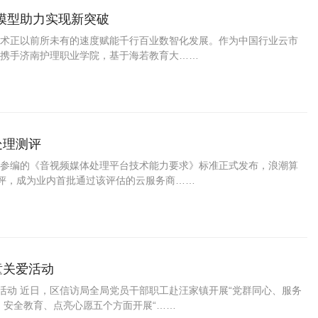
模型助力实现新突破
术正以前所未有的速度赋能千行百业数智化发展。作为中国行业云市
携手济南护理职业学院，基于海若教育大……
处理测评
参编的《音视频媒体处理平台技术能力要求》标准正式发布，浪潮算
测评，成为业内首批通过该评估的云服务商……
童关爱活动
活动 近日，区信访局全局党员干部职工赴汪家镇开展“党群同心、服务
、安全教育、点亮心愿五个方面开展“……