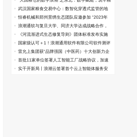
“大国粮仓的数字浪潮”之东北：数字赋能，筑牢粮
食安全“压舱石”
武汉国家粮食交易中心：数智化穿透式监管的地
方储备粮竞价交易新实践
恒睿机械和郑州景绣生态团队应邀参加 “2023年
黄河流域生态修复技术创新论坛”
浪潮通软与复旦大学、同济大学达成战略合作，
共筑AI大模型应用新生态
《河流渐进式生态修复导则》团体标准发布实施
国家级认可＋1！浪潮通用软件有限公司软件测评
中心获国家CNAS实验室认可证书
雷允上集团获“品牌强国（中医药）十大创新力企
业”荣誉称号
首批11家单位签署人工智能工厂战略协议，加速
人工智能产业落地
实干开新局丨浪潮云签署首个云上智能体服务安
全自律公约