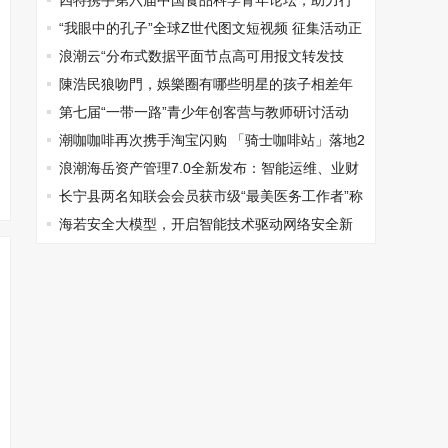
四特携手第六届中国食品科学青年论坛，助力行
业创新发展
“我眼中的孔子”全球Z世代图文短视频 征集活动正
式启动
浪潮云“分布式数据平面节点高可用报文转发技
术”荣获国际先进水平认定
陳浩民狼吻門，娛樂圈有哪些明星的孩子相差年
齡比較小的
第七届“一带一路”青少年创客营与教师研讨活动
（中俄板块）正式启动
潮咖咖啡再次携手淘宝闪购 「骑士咖啡站」落地2
0城43站 让职业保障更有温度
浪潮海岳资产管理7.0全新发布：智能运维、业财
协同，助力资产管理智慧升级
长宁县两名知联会会员获市级“最美医务工作者”称
号
海若安全大模型，开启智能技术驱动网络安全新
篇章