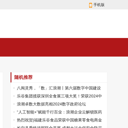
手机版
随机推荐
八闽灵秀，「数」汇浪潮丨第六届数字中国建设
峰会即将召开
乐谷集团揽获深圳全食展三项大奖！荣获2024中
国果冻与冷藏食品金销商®25强
浪潮卓数大数据亮相2024数字政府论坛
“人工智能+”赋能千行百业：浪潮企业云解锁医药
医疗创新密码
热烈祝贺|福建乐谷食品荣获中国糖果零食电商金