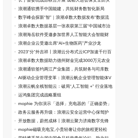
销商25强等三项奖项
长宁县委统战部联合开展 成都大运会保安全防灾
害综合督导工作
浪潮通软携手中国能建，共拓财务数智化新局
数字峰会探新“智”｜浪潮卓数大数据发布“数据流
通利用一体化可信数据空间”
浪潮卓数大数据基层一张表获第三届“中国城市治
理创新优秀案例奖”
浪潮海岳软件受邀参加世界人工智能大会智能财
务论坛
浪潮企业云受邀出席“AI+生物医药”产业沙龙
2023“分”外吉祥丨浪潮云分布式云ICP加速千行百
业羽化创新
浪潮卓数大数据助力德州财金完成3000万元农业
领域数据资产融资
浪潮通软签约两江产业集团，共筑财务与司库数
智化新篇章
AI驱动企业管理变革：浪潮云帆企业管理智能体V
3.1开启智能协作新时代
浪潮云帆全栈智能云：破局“人工智能 +” 行业落地
最后一公里
运鸿集团完成战略重组
mophie 为你演示「选择」充电器的「正确姿势」
政务云服务再升级：浪潮云安全运营中心保驾护
航之资产管理篇
开放数据，蔚然成林丨浪潮云聚力济南数字先锋
城市建设
mophie磁吸充电宝,小贵轻奢让你的旅程更轻松