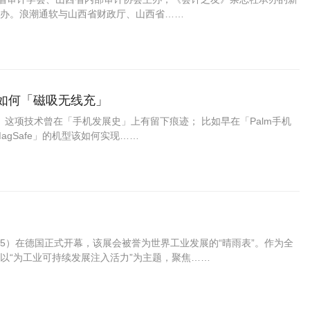
办。浪潮通软与山西省财政厅、山西省……
的设备如何「磁吸无线充」
2上实现； 这项技术曾在「手机发展史」上有留下痕迹； 比如早在「Palm手机
gSafe」的机型该如何实现……
 2025）在德国正式开幕，该展会被誉为世界工业发展的“晴雨表”。作为全
以“为工业可持续发展注入活力”为主题，聚焦……