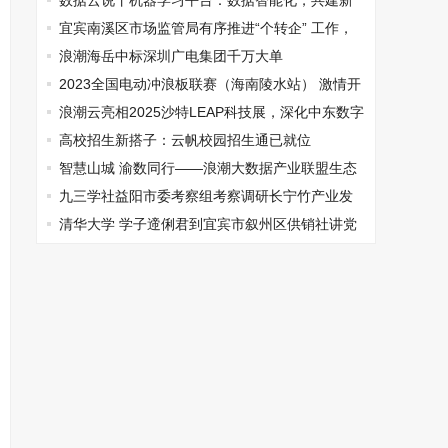
质量强企
数据云说丨机器学习平台：数据智能化，共建新
生态
宜宾南溪区市场监管局有序推进“个转企” 工作，
实现开门红
浪潮海岳中标深圳广电集团千万大单
2023全国电动冲浪板联赛（海南陵水站） 激情开
赛
浪潮云亮相2025沙特LEAP科技展，深化中东数字
化合作新篇章
高校招生新搭子：云帆校园招生通已就位
智慧山城 渝数同行——浪潮大数据产业联盟生态
伙伴合作大会重庆站成功举办
九三学社益阳市委考察组考察调研长宁竹产业发
展
清华大学 学子遆俐君到宜宾市叙州区供销社讲党
课