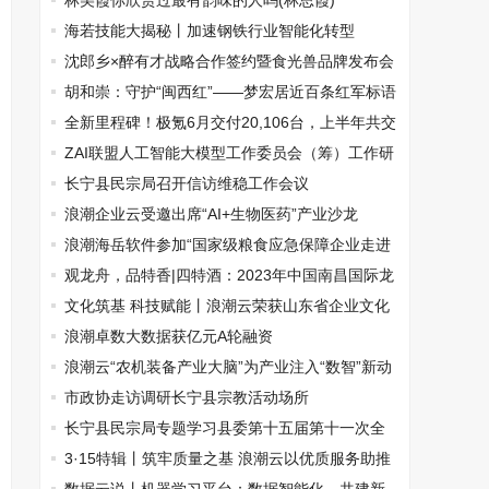
期工程落成
林美霞你欣赏过最有韵味的人吗(林思霞)
海若技能大揭秘丨加速钢铁行业智能化转型
沈郎乡×醉有才战略合作签约暨食光兽品牌发布会
成功举办
胡和崇：守护“闽西红”——梦宏居近百条红军标语
全新里程碑！极氪6月交付20,106台，上半年共交
付87,870台，同比增长106%
​ZAI联盟人工智能大模型工作委员会（筹）工作研
讨会在京召开
长宁县民宗局召开信访维稳工作会议
浪潮企业云受邀出席“AI+生物医药”产业沙龙
浪潮海岳软件参加“国家级粮食应急保障企业走进
湖北”系列活动
观龙舟，品特香|四特酒：2023年中国南昌国际龙
舟赛官方指定用酒
文化筑基 科技赋能丨浪潮云荣获山东省企业文化
建设优秀成果奖
浪潮卓数大数据获亿元A轮融资
浪潮云“农机装备产业大脑”为产业注入“数智”新动
能
市政协走访调研长宁县宗教活动场所
长宁县民宗局专题学习县委第十五届第十一次全
体 会议精神
3·15特辑丨筑牢质量之基 浪潮云以优质服务助推