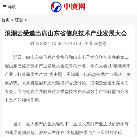
首页
>
综合
>
浪潮云受邀出席山东省信息技术产业发展大会
时间:2024-10-30 10:48:00
作者:马慧思
近日，由山东省信息产业协会和山东电子学会联合主办的第二
届山东省信息技术产业发展大会在青岛开幕。本次大会以“瞄准未来
产业，打造新质生产力”为主题，围绕新一代信息技术产业现状、发
展趋势、未来机遇展开思想碰撞和交流讨论。浪潮云受邀出席本次
大会，同与会嘉宾共同探讨大模型技术在驱动数字产业转型与升级
中发挥的独特作用。
当前，在大模型的强大驱动下，生成式智能产业正以前所未有
的速度蓬勃兴起。浪潮云尹萍在“大模型技术与产业应用前沿论