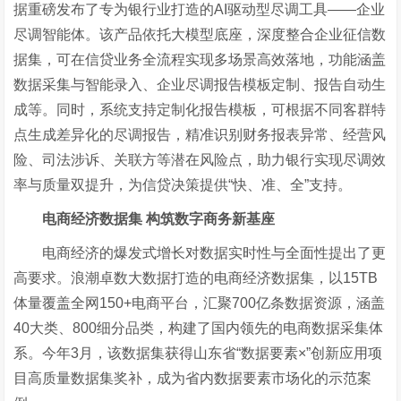
据重磅发布了专为银行业打造的
AI驱动型尽调工具——企业
尽调智能体。该产品依托大模型底座，深度整合企业征信数
据集，
可在信贷业务全流程实现多场景高效落地，功能涵盖
数据采集与智能录入、企业尽调报告模板定制、报告自动生
成等。同时，系统支持定制化报告模板，可根据不同客群特
点生成差异化的尽调报告，精准识别财务报表异常、经营风
险、司法涉诉、关联方等潜在风险点，助力银行实现尽调效
率与质量双提升，为信贷决策
提供
“快、准、全”支持。
电商经济数据集
构筑
数字商务新基座
电商经济的爆发式增长对数据实时性与全面性提出了更
高要求。浪潮卓数大数据
打造的电商经济数据集，以
15TB
体量覆盖全网150+电商平台，汇聚700亿条数据资源，涵盖
40大类、800细分品类，构建了国内领先的电商数据采集体
系。今年3月，该数据集获得
山东省
“
数据要素
×
”
创新应用项
目高质量数据集奖补，成为省内数据要素市场化的示范案