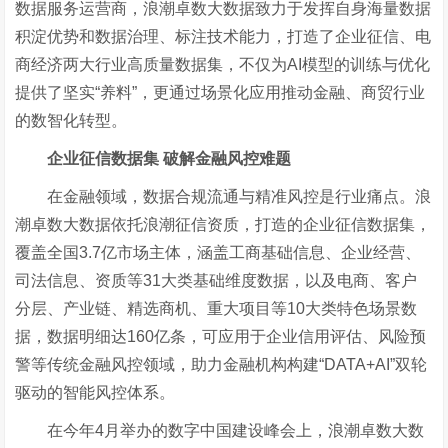
数据服务
运营商，浪潮卓数大数据致力于发挥自身海量数据
积淀优势和数据治理、标注技术能力，打造了企业征信、电
商经济两大行业
高质量数据集，不仅为
AI模型的训练与优化
提供了坚实“养料”，更通过场景化应用推动金融、商贸行业
的数智化转型。
企业征信数据集
破解金融风控难题
在金融领域，数据合规流通与精准风控是行业痛点。浪
潮卓数大数据依托浪潮征信资质，打造
的企业征信数据集，
覆盖全国
3.7亿市场主体，涵盖工商基础信息、企业经营、
司法信息、资质等31大类基础维度数据，以及
电商、客户
分层、产业链、精选商机、重大项目等
10大类特色场景数
据，数据明细达160亿条，可应用于企业信用评估、风险预
警等传统金融风控领域，助力金融机构构建
“
DATA+AI
”
双轮
驱动的智能风控体系
。
在今年4
月举办的数字中国建设峰会上，浪潮卓数大数