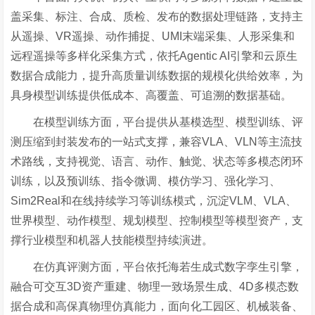
盖采集、标注、合成、质检、发布的数据处理链路，支持主
从遥操、
VR遥操、动作捕捉、UMI末端采集、人形采集和
远程遥操等多样化采集方式，依托Agentic AI引擎和云原生
数据合成能力，提升高质量训练数据的规模化供给效率，为
具身模型训练提供低成本、高覆盖、可追溯的数据基础。
在模型训练方面，平台提供从基模选型、模型训练、评
测压缩到封装发布的一站式支撑，兼容
VLA、VLN等主流技
术路线，支持视觉、语言、动作、触觉、状态等多模态闭环
训练，以及预训练、指令微调、模仿学习、强化学习、
Sim2Real和在线持续学习等训练模式，沉淀VLM、VLA、
世界模型、动作模型、规划模型、控制模型等模型资产，支
撑行业模型和机器人技能模型持续演进。
在仿真评测方面，平台依托海若生成式数字孪生引擎，
融合可交互
3D资产重建、物理一致场景生成、4D多模态数
据合成和高保真物理仿真能力，面向化工园区、机械装备、