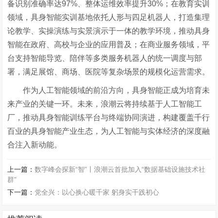
备识别准确率达97%、整体运维效率提升30%；在教育实训
领域，具身智能实训基地依托人形与四足机器人，打造集理
论教学、实操演练与实景演示于一体的教学环境，推动具身
智能在政府、高校与企业的应用普及；在商业服务领域，平
台支持智能导览、陪伴等多类服务机器人的统一调度与部
署，满足展馆、商场、医院等复杂场景的规模化运营需求。
作为人工智能领域的前沿方向，具身智能正成为培育未
来产业的关键一环。未来，浪潮云将持续基于人工智能工
厂，推动具身智能训练平台与终端协同演进，构建覆盖千行
百业的具身智能产业生态，为人工智能与实体经济的深度融
合注入新动能。
上一篇：
数字峰会探新“智”丨浪潮云首批加入“数据基础设施技术社
群”
下一篇：
党全兴：以心换心暖千家 躬身实干践初心