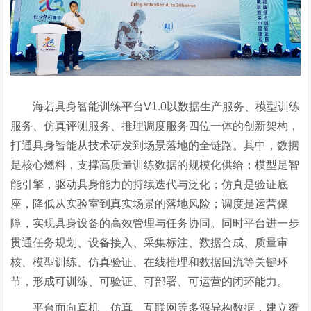
海若具身智能训练平台
V1.0以数据生产服务、模型训练
服务、仿真评测服务、推理调度服务四位一体的创新架构，
打通具身智能从技术研发到场景落地的全链路。其中，数据
是核心燃料，支撑高质量训练数据的规模化供给；模型是智
能引擎，驱动具身能力的持续迭代与泛化；仿真是验证底
座，降低从实验室到真实场景的落地风险；调度是运营保
障，实现具身设备的高效管理与任务协同。同时平台进一步
贯通任务规划、设备接入、采集标注、数据合成、质量审
核、模型训练、仿真验证、在线推理和数据回流等关键环
节，形成可训练、可验证、可部署、可运营的闭环能力。
平台面向真机、仿真、互联网等多源异构数据，建立覆