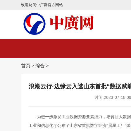
欢迎访问中广网官方网站
首页
>
综合
>
浪潮云行·边缘云入选山东首批“数据赋
时间:2023-07-18 09
为进一步激发工业数据资源要素潜力，培育壮大数据
工业和信息化厅公布了山东省首批数字经济“晨星工厂”试