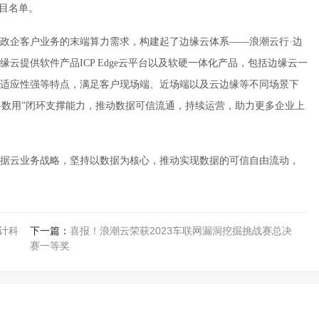
项目名单。
政企客户业务的末端算力需求，构建起了边缘云体系——浪潮云行·边
云提供软件产品ICP Edge云平台以及软硬一体化产品，包括边缘云一
适应性强等特点，满足客户现场端、近场端以及云边缘等不同场景下
-数用”闭环支撑能力，推动数据可信流通，持续运营，助力更多企业上
据云业务战略，坚持以数据为核心，推动实现数据的可信自由流动，
会计科
下一篇：
喜报！浪潮云荣获2023车联网漏洞挖掘挑战赛总决
赛一等奖