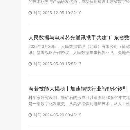
的技术积累与产品研发优势，成功获批建设山东省数字经
时间:2025-12-05 10:22:10
人民数据与电科芯光通讯携手共建“广东省数
2025年3月20日，人民数据管理（北京）有限公司（
讯）签署战略合作协议。人民数据董事长郭亚飞、央地合
时间:2025-05-09 15:55:17
海若技能大揭秘丨加速钢铁行业智能化转型
科学家研究表明，铁矿石的形成可以追溯到40多亿年前
是一部数字化发展史，从高炉冶炼到电炉技术，从人工检
时间:2024-05-20 09:45:15