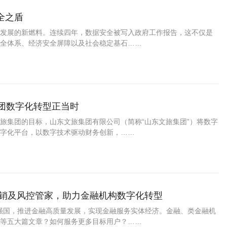
全之盾
发展的新燃料。连续四年，数据安全被写入政府工作报告，这不仅是
全体系、经济安全屏障以及社会稳定基石……
集团数字化转型正当时
旅集团的目标，山东文旅集团有限公司（简称“山东文旅集团”）将数字
字化平台，以数字技术驱动财务创新，……
营销及风控管家，助力金融机构数字化转型
融强国，推进金融高质量发展，实现金融服务实体经济。金融、类金融机
等五大篇文章？如何服务更多目标用户？……