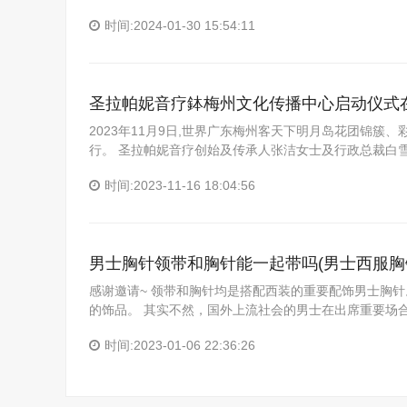
时间:2024-01-30 15:54:11
圣拉帕妮音疗鉢梅州文化传播中心启动仪式
2023年11月9日,世界广东梅州客天下明月岛花团锦
行。 圣拉帕妮音疗创始及传承人张洁女士及行政总裁白
时间:2023-11-16 18:04:56
男士胸针领带和胸针能一起带吗(男士西服胸
感谢邀请~ 领带和胸针均是搭配西装的重要配饰男士胸针
的饰品。 其实不然，国外上流社会的男士在出席重要场
时间:2023-01-06 22:36:26