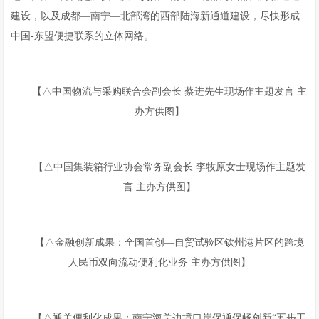
建设，以及成都—南宁—北部湾的西部陆海新通道建设，尽快形成
中国-东盟便捷联系的立体网络。
【△中国物流与采购联合会副会长 蔡进先生现场作主题发言 主
办方供图】
【△中国集装箱行业协会常务副会长 李牧原女士现场作主题发
言 主办方供图】
【△金融创新成果：全国首创—自贸试验区钦州港片区的跨境
人民币双向流动便利化业务 主办方供图】
【△通关便利化成果：南宁海关边境口岸保通保畅创新“五步工