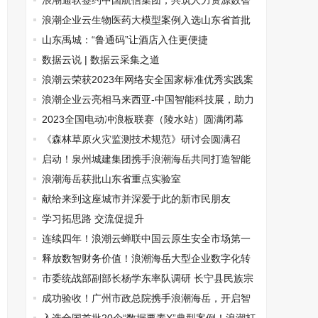
代”泰山对话会在山东泰安举行
浪潮通软签约中国航信集团，共筑人力资源数智
化转型新标杆
浪潮企业云生物医药大模型案例入选山东省首批
人工智能大模型“百景智能”典型应用场景
山东禹城：“鲁通码”让酒店入住更便捷
数据云说 | 数据云采集之道
浪潮云荣获2023年网络安全国家标准优秀实践案
例奖
浪潮企业云亮相马来西亚-中国智能科技展，助力
云上数智化转型提速
2023全国电动冲浪板联赛（陵水站）圆满闭幕
《森林草原火灾监测技术规范》研讨会圆满召
开！
启动！泉州城建集团携手浪潮海岳共同打造智能
财务共享平台
浪潮海岳获批山东省重点实验室
献给来到这座城市并深爱于此的新市民朋友
学习拓思路 交流促提升
连续四年！浪潮云蝉联中国云原生安全市场第一
位
释放数智财务价值！浪潮海岳大型企业数字化转
型高峰论坛在广州召开
市委统战部副部长杨学东率队调研 长宁县民族宗
教工作
成功验收！广州市政总院携手浪潮海岳，开启智