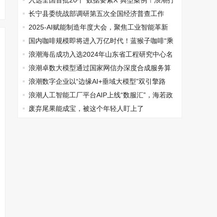
慧人力新里程
入选全国首批20个“数据要素X”典型案例！浪潮打
造的烟台市镇街综合数据平台何以脱颖而出？
长宁县委统战部调研第五次全国经济普查工作
2025-AI赋能制造年度大会，聚焦工业智能革新
国内咖啡规模即将进入万亿时代！蓝猴子咖啡“乘
风”发展
浪潮海岳成功入选2024年山东省工程研究中心名
单
浪潮卓数大模型通过国家网信办深度合成服务算
法备案
浪潮数字企业以“边缘AI+垂域大模型”双引擎路
径，赋能制造业高质量发展
浪潮人工智能工厂平台AIP上线“数服汇”，海若政
务“数智万景”平台同步发布
废弃尾果能成宝，被这个年轻人盯上了