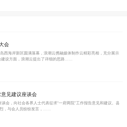
大会
在青岛西海岸新区圆满落幕，浪潮云携融媒体制作云精彩亮相，充分展示
台建设方面，浪潮云提出了详细的思路……
求意见建议座谈会
议座谈会，向社会各界人士代表征求“一府两院”工作报告意见和建议。县
烈，与会人员纷纷发言，……