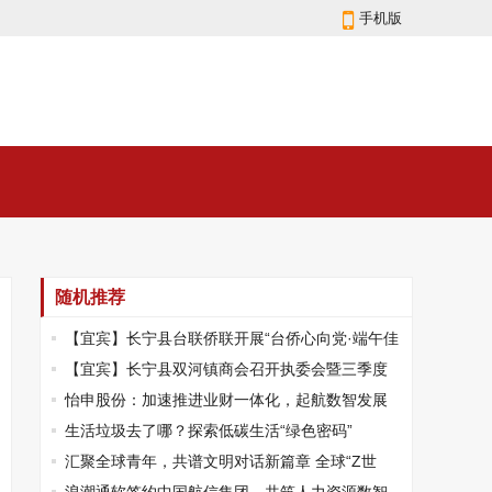
手机版
随机推荐
【宜宾】长宁县台联侨联开展“台侨心向党·端午佳
节粽飘香”活动
【宜宾】长宁县双河镇商会召开执委会暨三季度
工作总结会
怡申股份：加速推进业财一体化，起航数智发展
新阶段
生活垃圾去了哪？探索低碳生活“绿色密码”
汇聚全球青年，共谱文明对话新篇章 全球“Z世