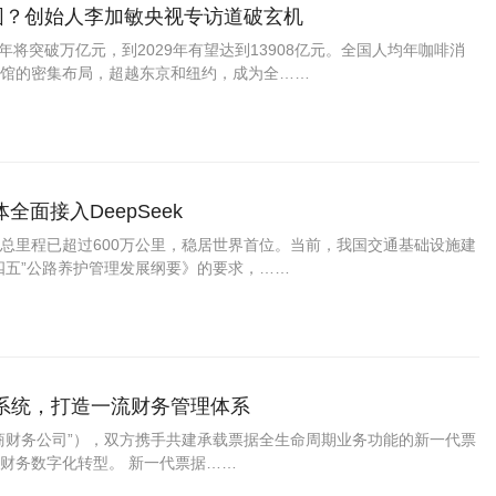
围？创始人李加敏央视专访道破玄机
5年将突破万亿元，到2029年有望达到13908亿元。全国人均年咖啡消
家咖啡馆的密集布局，超越东京和纽约，成为全……
面接入DeepSeek
总里程已超过600万公里，稳居世界首位。当前，我国交通基础设施建
四五”公路养护管理发展纲要》的要求，……
系统，打造一流财务管理体系
商财务公司”），双方携手共建承载票据全生命周期业务功能的新一代票
财务数字化转型。 新一代票据……