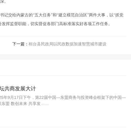
深。
记交给内蒙古的“五大任务”和“建立模范自治区”两件大事，以“抓党
分发挥监督职能，切实督促各部门高标准落实好各项工作任务。
下一篇：
桓台县民政局以民政数据加速智慧城市建设
论坛共商发展大计
025年9月17日下午，第22届中国—东盟商务与投资峰会框架下的中国—
东盟 数创未来 共享发……