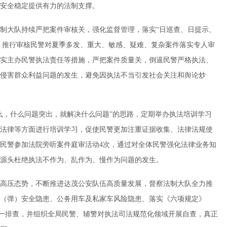
安全稳定提供有力的法制支撑。
制大队持续严把案件审核关，强化监督管理，落实“日巡查、日提示、
度，推行审核民警对夏季多发、重大、敏感、疑难、复杂案件落实专人审
实主办民警执法责任等措施，严把案件质量关，倒逼民警严格执法、
侵害群众利益问题的发生，避免因执法不当引发社会关注和舆论炒
么，什么问题突出，就解决什么问题”的思路，定期举办执法培训学习
法律等方面进行培训学习，促使民警更加注重证据收集、法律法规使
织民警参加法院旁听案件庭审活动4次，通过对全体民警强化法律业务知
源头杜绝执法不作为、乱作为、慢作为问题的发生。
高压态势，不断推进达茂公安队伍高质量发展，督察法制大队全力推
（弹）安全隐患、公务用车及私家车风险隐患、落实《六项规定》
逐一排查，并组织全局民警、辅警对执法司法规范化领域开展自查，真正