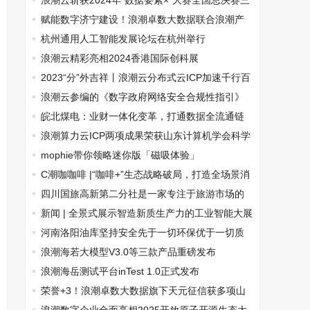
人力新征程
浪潮云斩获2024年“数据要素×”大赛全国总决赛三
等奖
赋能数字济宁建设！浪潮卓数大数据联合浪潮产
投与济宁城投签署战略合作协议
杭州通用人工智能发展论坛在杭州举行
浪潮云精彩亮相2024香港国际创科展
2023“分”外吉祥丨浪潮云分布式云ICP加速千行百
业羽化创新
浪潮云参编的《数字政府网络安全合规性指引》
正式发布
皖北煤电：业财一体化变革，打通数据全流通链
路
浪潮算力云ICP两项成果荣获山东计算机学会科学
技术奖
mophie带你领略迷你版「磁吸体验」
C潮咖咖啡 |“咖啡+”生态战略破局，打造全场景消
费新网络
四川国旅高新第二分社是一家专注于旅游市场的
企业
新闻 | 全景式展示智造新质生产力的工业智能大展
6月在北京举办
河南洛阳油库坚持安全先于一切环保优于一切质
量重于一切
浪潮海若大模型V3.0等三款产品重磅发布
浪潮海岳测试平台inTest 1.0正式发布
荣誉+3！浪潮卓数大数据旗下天元征信获多项山