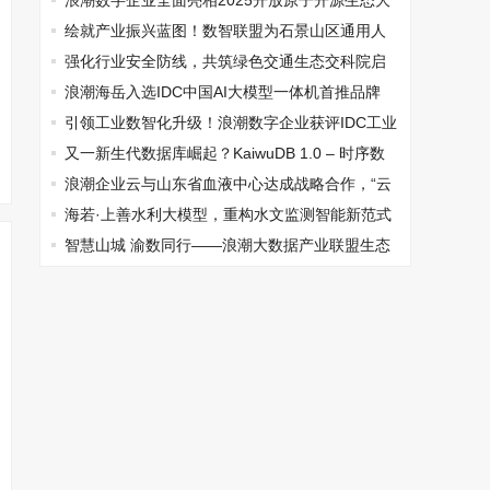
东省数字经济学会科学技术奖
浪潮数字企业全面亮相2025开放原子开源生态大
会
绘就产业振兴蓝图！数智联盟为石景山区通用人
工智能大模型产业集聚区注入强劲动能
强化行业安全防线，共筑绿色交通生态交科院启
动“车船服役电池健康AI大模型”项目
浪潮海岳入选IDC中国AI大模型一体机首推品牌
引领工业数智化升级！浪潮数字企业获评IDC工业
智能体优秀供应商
又一新生代数据库崛起？KaiwuDB 1.0 – 时序数
据库正式发布
浪潮企业云与山东省血液中心达成战略合作，“云
+AI”赋能场景革新
海若·上善水利大模型，重构水文监测智能新范式
智慧山城 渝数同行——浪潮大数据产业联盟生态
伙伴合作大会重庆站成功举办