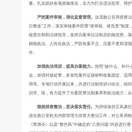
量。扎实抓好各项措施落实，全力为打击违法犯罪、维护
严把案件审核，强化监督管理
。
达茂旗公安局督察法
日整改”工作，落实审核案件民警“谁审核、谁负责”制
核责任制和法律指导，发挥办案单位法制员职能优势，落
精细执法、人性化执法，严防有案不立、压案不查和漠视
作。
加强执法培训，提高办案能力
。
按照“缺什么、补什
会，加强对接处警，多发性案件证据材料收集固定、适用
用等。专项行动开展以来，共进行法制培训10余次，组
识学、练，有力提升了办案民警法制素养和执法能力，从
狠抓排查整治，坚决落实责任。
为持续保持正风肃纪
进全旗公安机关内部管理大排查大整治工作，对公务用枪
《禁酒令》以及“整作风”中确定的“八类问题”内容进行