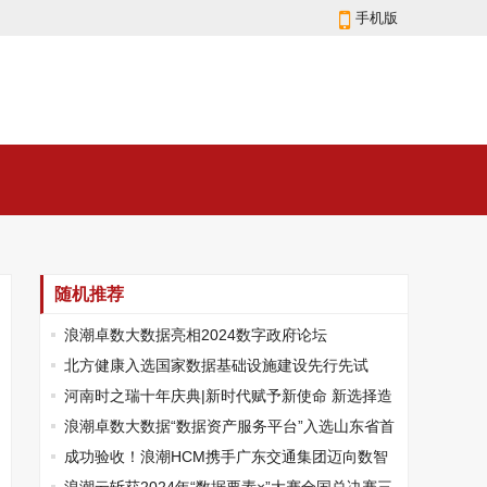
手机版
随机推荐
浪潮卓数大数据亮相2024数字政府论坛
北方健康入选国家数据基础设施建设先行先试
河南时之瑞十年庆典|新时代赋予新使命 新选择造
就新未来
浪潮卓数大数据“数据资产服务平台”入选山东省首
批优秀工业领域大模型服务平台
成功验收！浪潮HCM携手广东交通集团迈向数智