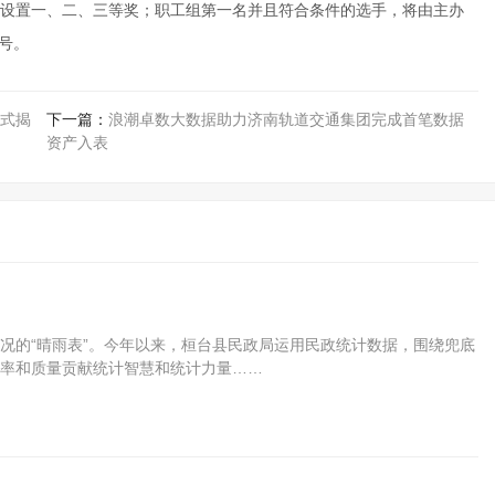
，设置一、二、三等奖；职工组第一名并且符合条件的选手，将由主办
号。
式揭
下一篇：
浪潮卓数大数据助力济南轨道交通集团完成首笔数据
资产入表
况的“晴雨表”。今年以来，桓台县民政局运用民政统计数据，围绕兜底
率和质量贡献统计智慧和统计力量……