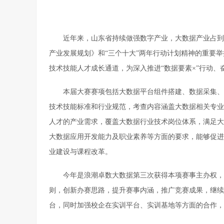
近年来，山东省持续做强数字产业，大数据产业占到全
产业发展规划》和“三个十大”两年行动计划精神的重要
技术技能人才成长通道，为深入推进“数据要素×”行动
本届大赛赛项包括大数据平台组件搭建、数据采集、
技术技能标准和行业规范，考查内容涵盖大数据相关专业
人才的产业需求，覆盖大数据行业技术岗位体系，满足大
大数据应用开发能力及职业素养等方面的要求，能够促进
业建设与课程改革。
今年是浪潮卓数大数据第三次获得本项赛事主办权，
则，创新办赛思路，提升赛事内涵，推广竞赛成果，继续
台，同时加强校企在实训平台、实训基地等方面的合作，