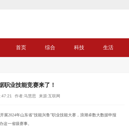
首页
综合
科技
生活
数据职业技能竞赛来了！
:47:21
作者:马慧思
来源:互联网
展2024年山东省“技能兴鲁”职业技能大赛，浪潮卓数大数据申报
主办这一省级赛事。