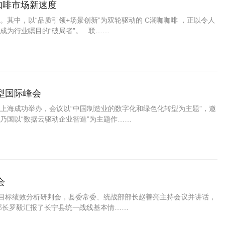
咖啡市场新速度
其中，以“品质引领+场景创新”为双轮驱动的 C潮咖咖啡 ，正以令人
成为行业瞩目的“破局者”。 联……
型国际峰会
会在上海成功举办，会议以“中国制造业的数字化和绿色化转型为主题”，邀
乃国以“数据云驱动企业智造”为主题作……
会
开半年目标绩效分析研判会，县委常委、统战部部长赵善亮主持会议并讲话，
部长罗毅汇报了长宁县统一战线基本情……