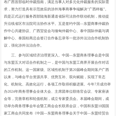
布广西首部临时仲裁指南，满足当事人对多元化仲裁服务的实际需
求，努力打造具有示范效应的涉外海事商事争端解决“广西样板”。
四是正式运行服务西部陆海新通道省际司法协作联动机制，推动提
升沿线省区市法院司法协作水平。五是签约中国—东盟商事仲裁协
作中心共建协议、广西贸促会与缅甸仲裁中心、泰中国际仲裁与调
解中心、泰国桂商总会签订合作备忘录等一批涉外法治合作机制协
议，强化涉外法治合作。
三、参与区域经济治理更深入。中国—东盟商务理事会是中国
与东盟五大对话合作机制之一，是中国与东盟工商界开展合作对话
的工作机制。这一国家级、区域性机制于第20届峰会期间落户广西
以来，与峰会平台资源共享、优势互补、双向赋能，实现了常态
化、机制化、高效化运行，各项工作取得积极进展。今年7月成功举
办2024年商务理事会全体大会、主席团单位联络官会议、专家座谈
会等，完善章程和轮值机制，成立专家委员会。本届峰会期间，成
功举办商务理事会年会暨工商会会长联席会议，中国和东盟10国国
家工商会共同发布《中国—东盟商务理事会关于中国—东盟经贸合