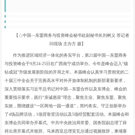
【△中国—东盟商务与投资峰会秘书处副秘书长刘树义 答记者
问现场 主办方 摄】
作为推进区域经济一体化的务实平台，第21届中国—东盟商务
与投资峰会于9月24-25日在广西南宁成功举办。今年是峰会迈入“镶
钻成冠”升级发展新阶段的开局之年。本届峰会认真学习贯彻党的二
十届三中全会关于完善高水平对外开放体制机制的新部署新要求，
深入贯彻落实习近平总书记对中国—东盟合作以及东博会、峰会的
重要指示要求，践行“亲诚惠容”理念，聚焦主业、聚焦东盟、聚焦
实效，围绕建设“一区两地一园一通道”，简约务实、守正创新举办
了4场品牌活动，1场背靠背活动以及5场经贸配套活动。本届峰会和
东博会共同举办开幕式。中共中央政治局常委、国务院副总理丁薛
祥出席开幕式并致辞。马来西亚总理安瓦尔通过视频致辞，柬埔寨