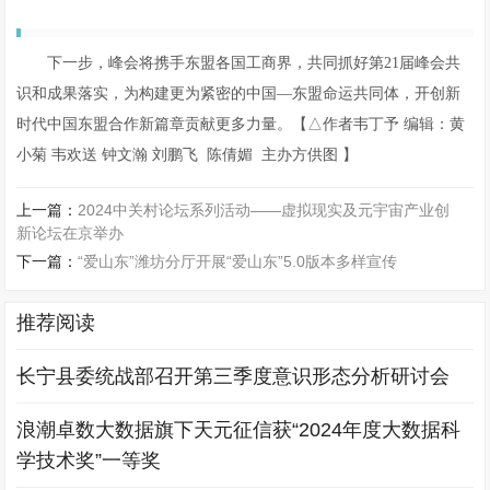
下一步，峰会将携手东盟各国工商界，共同抓好第21届峰会共
识和成果落实，为构建更为紧密的中国—东盟命运共同体，开创新
时代中国东盟合作新篇章贡献更多力量。【△作者韦丁予 编辑：黄
小菊 韦欢送 钟文瀚 刘鹏飞 陈倩媚 主办方供图 】
上一篇：
2024中关村论坛系列活动——虚拟现实及元宇宙产业创
新论坛在京举办
下一篇：
“爱山东”潍坊分厅开展“爱山东”5.0版本多样宣传
推荐阅读
长宁县委统战部召开第三季度意识形态分析研讨会
浪潮卓数大数据旗下天元征信获“2024年度大数据科
学技术奖”一等奖