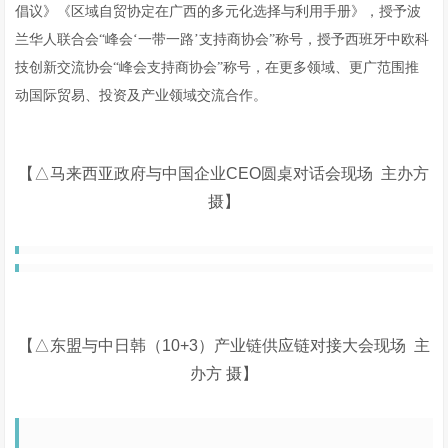
倡议》《区域自贸协定在广西的多元化选择与利用手册》，授予波
兰华人联合会“峰会‘一带一路’支持商协会”称号，授予西班牙中欧科
技创新交流协会“峰会支持商协会”称号，在更多领域、更广范围推
动国际贸易、投资及产业领域交流合作。
【
△
马来西亚政府与中国企业
CEO圆桌对话会
现场
主办方
摄】
【
△东盟与中日韩（10+3）产业链供应链对接大会现场 主
办方 摄】