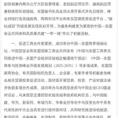
副首相兼内阁办公厅大臣翁赛维索、老挝副总理吉乔、越南副总理
兼财政部长胡德福、东盟秘书长高金洪出席开幕式并先后致辞。峰
会持续打造高端政商、商商对话平台和务实贸易投资促进平台，“镶
钻成冠”升级发展实现良好开局，为服务构建更为紧密的中国—东盟
命运共同体和高质量共建“一带一路”作出了积极贡献。
一、促进工商合作更紧密。成功举办中国—东盟商界领袖论
坛，中国贸促会和东盟国家工商会共同发布《中国与东盟工商界共
同推进中国—东盟产业链供应链稳定畅通南宁倡议》《中国—东盟
商务与投资峰会升级发展规划（2025-2035）》等多项成果。东盟国
家商协会、有关国际组织负责人，企业家，专家学者等积极参加峰
会相关贸易投资促进活动，面对面开展贸易、投资、产业对接洽谈
并收获多项合作成果。成功举办马来西亚政府与中国企业CEO圆桌
对话会，马来西亚交通部部长陆兆福率政府机构官员，与中国能
建、华为、新宙邦、奇瑞汽车、华泰金控等在中马投资合作中具有
代表性的中方企业高管进行面对面对话，共同研究推进绿色能源、
数字经济、金融服务、先进制造、新能源汽车等重点合作项目，帮