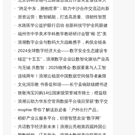
市场新生态
北京协和生物与五路通达成合作暨关爱退役军人
的公益捐赠仪式在京举行
“跨足中东，拥抱世界”：助力中沙合作交流迈向新
境界
浙资运营：数智赋能，打造高质量、强韧性智慧
国资运营标杆
水路医学公益护眼行启动 创新科技守护全民眼健
康
福州市中学美术学科教学教研研讨会暨“榕·艺”美
育名师交流活动成功举办
浪潮数字企业与数码大方战略携手，构筑全链条
一体化工业软件解决方案
2024全球数字经济大会——数字安全生态建设专
题论坛顺利在京召开
锚定“十五五”，浪潮数字企业以数智化驱动产业高
质量发展
与无锡 共数智：2025物博会-数据要素与人工智
能创新发展论坛即将启幕
连续两年！浪潮云稳居中国数据空间领导者象限
文化润宗教 书香促和谐——长宁县铜鼓镇赠书进
宗教场所
致敬淘宝闪购14位国家级荣誉城市骑士：橙益联
盟成员 潮咖咖啡全年免单
浪潮云助力华东空管局数据平台项目荣获“数字交
通先锋”优秀案例
mophie 带你了解这款必备「户外出行产品」
稻虾产业云服务平台，织密智慧农业“数字网”
共话数字经济新未来丨浪潮云亮相第四届跨国公