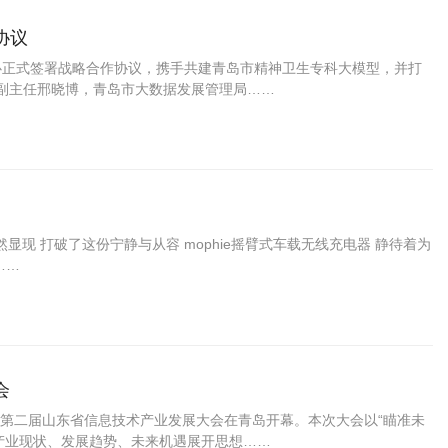
协议
心正式签署战略合作协议，携手共建青岛市精神卫生专科大模型，并打
会副主任邢晓博，青岛市大数据发展管理局……
显现 打破了这份宁静与从容 mophie摇臂式车载无线充电器 静待着为
……
会
第二届山东省信息技术产业发展大会在青岛开幕。本次大会以“瞄准未
产业现状、发展趋势、未来机遇展开思想……