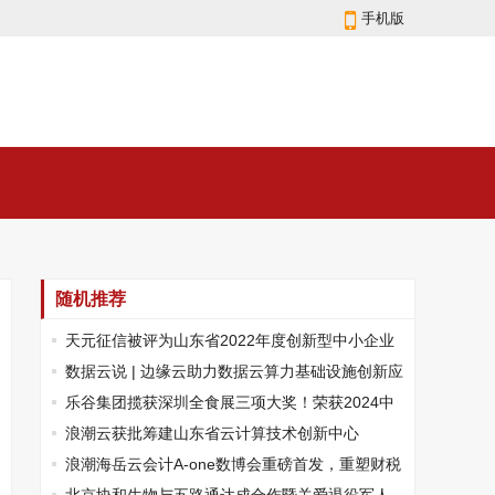
手机版
随机推荐
天元征信被评为山东省2022年度创新型中小企业
数据云说 | 边缘云助力数据云算力基础设施创新应
用
乐谷集团揽获深圳全食展三项大奖！荣获2024中
国果冻与冷藏食品金销商®25强
浪潮云获批筹建山东省云计算技术创新中心
浪潮海岳云会计A-one数博会重磅首发，重塑财税