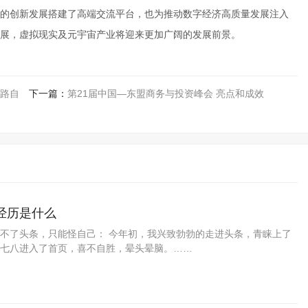
的创新发展搭建了高端交流平台，也为推动数字经济高质量发展注入
展，虚拟现实及元宇宙产业将迎来更加广阔的发展前景。
公路自
下一篇：
第21届中国—东盟商务与投资峰会 亮点和成效
经历是什么
不了头条，只能怪自己： 今年初，我兴致勃勃的走进头条，青睐上了
七八进入了首页，喜不自胜，晕头晕脑。……