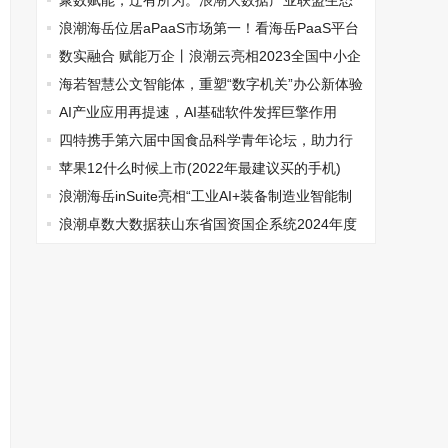
司领导人青岛峰会
聚数赋能，辽有所为。浪潮大数据产业联盟生态
伙伴合作大会辽宁站成功举办
浪潮海岳位居aPaaS市场第一！看海岳PaaS平台
如何构建企业数智化转型“新基建”
数实融合 赋能万企丨浪潮云亮相2023全国中小企
业数字化转型大会
海若智慧公文智能体，重塑“数字机关”办公新体验
AI产业应用再提速，AI基础软件发挥巨擎作用
四特携手第六届中国食品科学青年论坛，助力行
业创新发展
苹果12什么时候上市(2022年最建议买的手机)
浪潮海岳inSuite亮相“工业AI+装备制造业智能制
造论坛”，共筑智造新生态
浪潮卓数大数据获山东省国资国企系统2024年度
优秀研究成果优秀奖