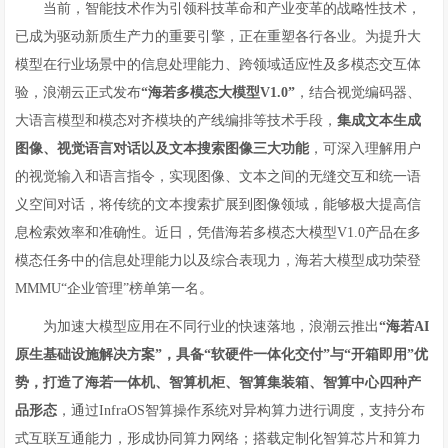
当前，智能技术作为引领科技革命和产业变革的战略性技术，
已成为驱动新质生产力的重要引擎，正在重塑各行各业。为提升大
模型在行业场景中的信息处理能力、跨领域适应性及多模态交互体
验，浪潮云正式发布
“海若多模态大模型V1.0”
，结合视觉编码器、
大语言模型和模态对齐模块的产线编排等技术手段，
集成文本生成
图像、视觉语言对话以及文本搜索图像三大功能
，可深入理解用户
的视觉输入和语言指令，实现图像、文本之间的无缝交互和统一语
义空间对话，将传统的文本搜索扩展到图像领域，能够极大提高信
息检索效率和准确性。近日，凭借海若多模态大模型V1.0产品在多
模态任务中的信息处理能力以及综合表现力，海若大模型成功荣登
MMMU“企业管理”榜单第一名。
为加速大模型应用在不同行业的快速落地，浪潮云推出
“海若
AI
原生基础设施解决方案
”，具备“
软硬件一体化交付
”
与
“
开箱即用
”
优
势，
打造了
海若一体机、智算机柜、智算集装箱、智算中心四种产
品形态
，通过InfraOS智算操作系统对异构算力进行调度，支持分布
式互联互通能力，形成协同算力网络；搭载定制化智算芯片和算力