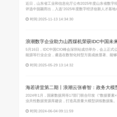
近日，山东省工业和信息化厅公布2025年度山东省数字
评选中脱颖而出，入选“2025年度数字经济创新人才基地
时间:2025-11-13 14:34:30
浪潮数字企业助力山西煤机荣获IDC中国未
5月16日，IDC中国CIO峰会深圳站成功举办，会上正式
能源等行业企业，遴选在数智化转型方面成效显著、能够
时间:2025-05-29 13:14:32
海若讲堂第二期丨浪潮云张睿智：政务大模
2024年1月，国家数据局等17部门联合印发《“数据要素
业共性数据资源库建设，打造高质量大模型训练数据集。
时间:2024-06-04 09:11:59