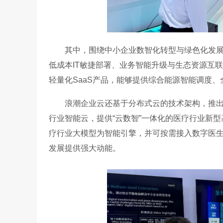
其中，围绕中小企业数智化转型与绿色化发
低成本IT
敏捷部署、业务智能升级与生态资源互联
轻量化
SaaS
产品，
能够提供综合能源智能调度、
浪潮企业云还基于分布式云的技术架构，推
行业智能云，提供
“云数智”一体化的医疗行业新
疗行业大模型为智能引擎，并可按需接入数字医
发展提供强大动能。