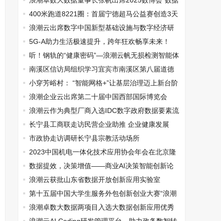
信区块链安全攻防大赛安全方案夺旗奖
浪潮卓数大数据董事长张帆出席2025数博会“数据
安全治理与发展”交流活动
400米跑道8221圈：首届宁德超马公益赛创造3天
3夜奔跑新境界
浪潮云出席数字中国新型基础设施与数字经济研
讨会
5G-A助力生活极速提升，跨年狂欢畅享未来！
听！钢轨的“健康密码”—浪潮云帆无损检测智能体
为交通安全保驾护航
南溪区信访局组织学习宜宾市南溪区第八届道德
模范先进事迹
小穿芳峪村： “智能网格+”让基层治理迈上新台阶
浪潮企业云出席第二十届中国西部国际博览会
浪潮云作为典型厂商入选IDC数字政府数据要素流
通市场报告
长宁县工商联走访民营企业助推 企业健康发展
市政协走访调研长宁县宗教活动场所
2023中国机电一体化技术应用协会年会在北京隆
重召开
数据提效，决策增值——商业AI决策智能创新论
坛成功举办
浪潮云获批山东省数据开放创新应用实验室
第十五届中国大学生服务外包创新创业大赛“浪潮
卓数杯”北部区域赛决赛圆满落幕
浪潮卓数大数据两项目入选大数据创新应用优秀