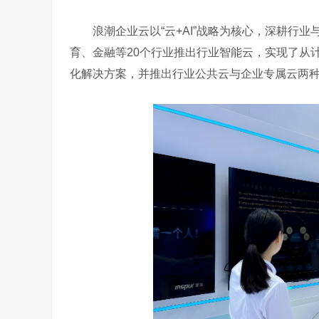
浪潮企业云以
“云
+AI”
战略为核心，深耕行业
育、金融等
20
个行业推出行业智能云，实现了从
化解决方案，并推
出行业公共云与企业专属云两