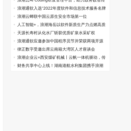
案例
浪潮云AI Coding研发管理平台，助力政务数智转
型新跨越
浪潮通软入选“2022年度软件和信息技术服务名牌
企业”
浪潮云蝉联中国云原生安全市场第一位
人工智能+，浪潮海岳以软件新质生产力点燃高质
量发展新引擎
天源长寿村从化水厂斩获优质矿泉水采矿权
浪潮通软应邀参加中国程序员节并荣获两项开源
大奖
律正数字受邀出席云南籍大湾区人才座谈会
浪潮企业云×西安煤矿机械丨云帆一体机驱动，传
统制造业加速迈入智能时代
财务共享中心上线！湖南港航水利集团携手浪潮
海岳加速财务数智化