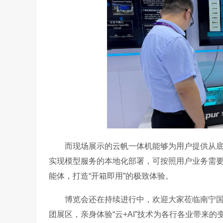
而现场展示的云帆一体机能够为用户提供从
实现模型服务的本地化部署，可按照用户业务需
能体，打造
“开箱即用”的极致体验。
博览会还在持续进行中，欢迎大家莅临南宁
团展区，亲身体验
“云
+AI”
技术为各行各业带来的