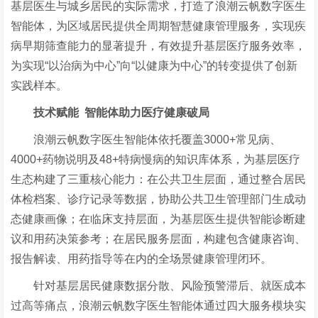
基层医生与城乡居民的实际需求，打造了浪潮云帆数字医生
智能体，为区域居民提供全周期智慧健康管理服务，实现疾
病早期筛查能力的显著提升，有效提升基层医疗服务效率，
为实现
“
以治病为中心
”
向
“
以健康为中心
”
的
转变
提供了创新
实践样本。
技术赋能
智能体助力医疗健康破局
浪潮云帆数字医生智能体依托覆盖3000+
常见病、
4000+
药物说明及
48+
特病慢病的知识库体系，为基层医疗
生态构建了三重核心能力：在公共卫生层面，通过整合居民
体检档案、诊疗记录等数据，协助
公共卫生管理部门
生成动
态健康画像；在临床支持层面，为基层医生提供智能诊断建
议和用药决策参考；在居民服务层面，构建
包含健康咨询、
报告解读、用药指导等在内的
全场景健康管理闭环。
针对基层居民健康数据分散、风险预警滞后、就医成本
过高等痛点，浪潮云帆数字医生智能体通过四大服务模块实