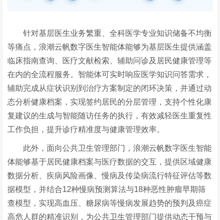
针对基层医生业务繁重、全科医学专业知识储备不均衡
等痛点，浪潮云帆数字医生智能体能够为基层医生提供涵盖
临床指南查询、医疗文献检索、辅助问诊及居民健康管理等
在内的全流程服务。智能体可实时响应医学知识问答需求，
辅助完成从症状识别到治疗方案制定的闭环决策，并通过动
态分析健康档案，实现签约居民的分层管理，支持个性化康
复建议的生成与智能随访任务的执行，有效减轻医生重复性
工作负担，提升诊疗精准度与健康管理效率。
此外，面向公共卫生管理部门，浪潮云帆数字医生智能
体能够
基于居民健康档案与医疗数据
的
交互，
提供区域健康
数据分析、疾病风险画像、慢病及传染病流行特征评估等数
据模型，并结合12
种慢病预测算法与
18
种恶性肿瘤早期筛
查模型，实现高血压、糖尿病等慢病发展趋势
的
预判及癌症
高危人群
的
精准识别，为公共卫生管理部门提供动态干预
与