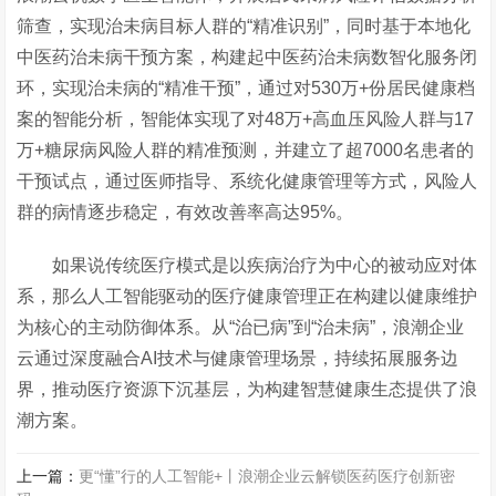
筛查，实现治未病目标人群的
“精准识别”，同时基于本地化
中医药治未病干预方案，构建起中医药治未病数智化服务闭
环，实现治未病的“精准干预”，通过对
5
30
万
+
份居民健康档
案的智能分析，智能体实现了对
4
8
万
+
高血压风险人群与
1
7
万
+
糖尿病风险人群的精准预测，并建立了超
7
000
名患者的
干预试点，通过医师指导、系统化健康管理等方式，风险人
群的病情逐步稳定，有效改善率高达
9
5%。
如果说传统医疗模式是以疾病治疗为中心的被动应对体
系，那么人工智能驱动的医疗健康管理正在构建以健康维护
为核心的主动防御体系。
从
“
治已病
”
到
“
治未病
”
，
浪潮企业
云通过深度融合AI
技术与健康管理场景，持续拓展服务边
界，推动医疗资源下沉基层
，为构建智慧健康生态提供了浪
潮方案。
上一篇：
更“懂”行的人工智能+丨浪潮企业云解锁医药医疗创新密