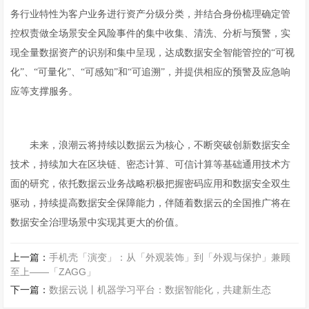
务行业特性为客户业务进行资产分级分类，并结合身份梳理确定管
控权责做全场景安全风险事件的集中收集、清洗、分析与预警，实
现全量数据资产的识别和集中呈现，达成数据安全智能管控的“可视
化”、“可量化”、“可感知”和“可追溯”，并提供相应的预警及应急响
应等支撑服务。
未来，浪潮云将持续以数据云为核心，不断突破创新数据安全
技术，持续加大在区块链、密态计算、可信计算等基础通用技术方
面的研究，依托数据云业务战略积极把握密码应用和数据安全双生
驱动，持续提高数据安全保障能力，伴随着数据云的全国推广将在
数据安全治理场景中实现其更大的价值。
上一篇：
手机壳「演变」：从「外观装饰」到「外观与保护」兼顾
至上——「ZAGG」
下一篇：
数据云说丨机器学习平台：数据智能化，共建新生态