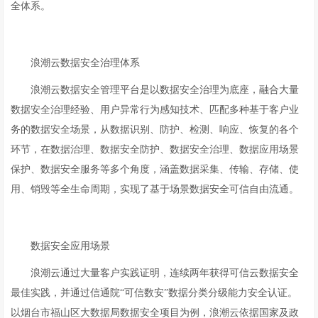
全体系。
浪潮云数据安全治理体系
浪潮云数据安全管理平台是以数据安全治理为底座，融合大量
数据安全治理经验、用户异常行为感知技术、匹配多种基于客户业
务的数据安全场景，从数据识别、防护、检测、响应、恢复的各个
环节，在数据治理、数据安全防护、数据安全治理、数据应用场景
保护、数据安全服务等多个角度，涵盖数据采集、传输、存储、使
用、销毁等全生命周期，实现了基于场景数据安全可信自由流通。
数据安全应用场景
浪潮云通过大量客户实践证明，连续两年获得可信云数据安全
最佳实践，并通过信通院“可信数安”数据分类分级能力安全认证。
以烟台市福山区大数据局数据安全项目为例，浪潮云依据国家及政