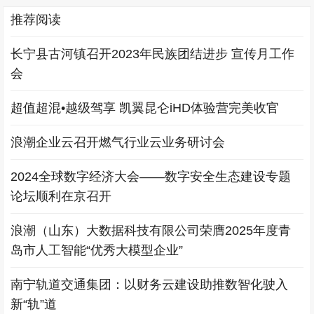
推荐阅读
长宁县古河镇召开2023年民族团结进步 宣传月工作
会
超值超混•越级驾享 凯翼昆仑iHD体验营完美收官
浪潮企业云召开燃气行业云业务研讨会
2024全球数字经济大会——数字安全生态建设专题
论坛顺利在京召开
浪潮（山东）大数据科技有限公司荣膺2025年度青
岛市人工智能“优秀大模型企业”
南宁轨道交通集团：以财务云建设助推数智化驶入
新“轨”道