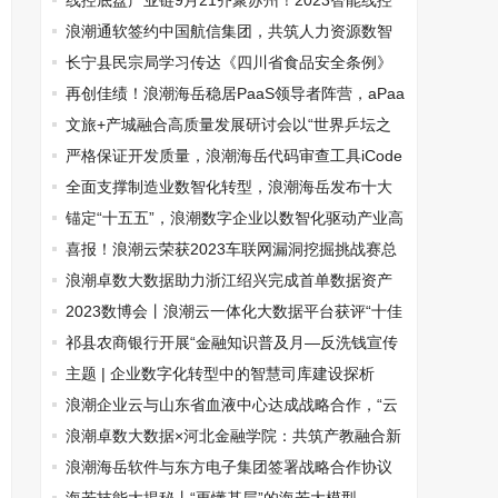
大会顺利召开
线控底盘产业链9月21齐聚苏州！2023智能线控
底盘大会即将盛大召开！
浪潮通软签约中国航信集团，共筑人力资源数智
化转型新标杆
长宁县民宗局学习传达《四川省食品安全条例》
再创佳绩！浪潮海岳稳居PaaS领导者阵营，aPaa
S发展能力第一
文旅+产城融合高质量发展研讨会以“世界乒坛之
巅 ”与“东方艺谷 ”为例文旅创新项目助力共同富裕
严格保证开发质量，浪潮海岳代码审查工具iCode
Scan3.0正式发布
全面支撑制造业数智化转型，浪潮海岳发布十大
行业解决方案
锚定“十五五”，浪潮数字企业以数智化驱动产业高
质量发展
喜报！浪潮云荣获2023车联网漏洞挖掘挑战赛总
决赛一等奖
浪潮卓数大数据助力浙江绍兴完成首单数据资产
入表
2023数博会丨浪潮云一体化大数据平台获评“十佳
大数据案例”
祁县农商银行开展“金融知识普及月—反洗钱宣传
在行动”主题宣传活动
主题 | 企业数字化转型中的智慧司库建设探析
浪潮企业云与山东省血液中心达成战略合作，“云
+AI”赋能场景革新
浪潮卓数大数据×河北金融学院：共筑产教融合新
标杆！
浪潮海岳软件与东方电子集团签署战略合作协议