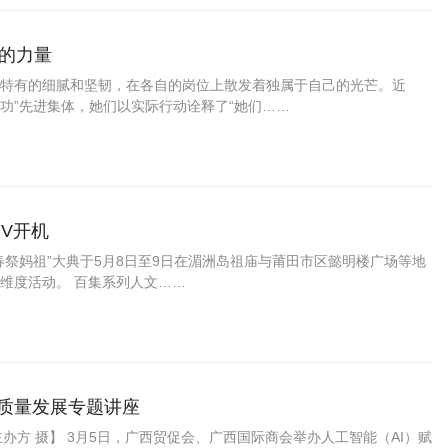
”的力量
特有的细腻和坚韧，在各自的岗位上散发着独属于自己的光芒。近
建功”先进集体，她们以实际行动诠释了“她们……
V开机
“春祭妈祖”大典于5月8日至9日在湄洲岛祖庙与莆田市区懿明楼广场等地
维度活动。 百集系列人文……
高质量发展专题讲座
办方 摄】 3月5日，广西贸促会、广西国际商会举办人工智能（AI）赋