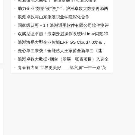
海若技能大揭秘丨“更懂基层”的海若大模型
助力企业“数据”变“资产”，浪潮卓数大数据再添两
例数据资产入表服务落地案例
浪潮卓数与山东服装职业学院深化合作
国家级认可＋1！浪潮通用软件有限公司软件测评
中心获国家CNAS实验室认可证书
双奖见证卓越！浪潮云启操作系统InLinux闪耀20
25IT市场年会
浪潮海岳大型企业智能ERP GS Cloud7.0发布，
助力企业数智化转型升级
走心单曲来袭！全能艺人王家茵全新单曲《迷
羁》全网上线，诉说偶像与粉丝长久牵挂
浪潮卓数大数据×烟台（基层一张表项目）入选全
国首批20个“数据要素×”典型案例
青春有力量 世界更美好——第六届“一带一路”英
语演讲比赛系列活动成功举办