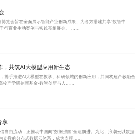
会
。本届博览会旨在全面展示智能产业创新成果、为各方搭建共享“数智中
千行百业生动案例与实践亮相展会。 ……
，共筑AI大模型应用新生态
，携手推进AI大模型在教学、科研领域的创新应用，共同构建产教融合
高校产学研创新基金-数智创新与人……
分享
信自由流动，正推动中国向“数据强国”全速前进。为此，浪潮云以数据
”为支撑的分布式数据云体系，成为支撑……