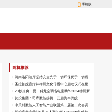
手机版
随机推荐
河南洛阳油库坚持安全先于一切环保优于一切质
量重于一切
圣拉帕妮音疗鉢梅州文化传播中心启动仪式在世
界客都梅州圆满举行！
20秒凉爽一夏！科龙空调省电宝助阵2024德州新
青年音乐节，精彩即将上演！
皖投集团：司库数智扬帆，云启资本兴皖
中关村数智人工智能产业联盟第二届第二次会员