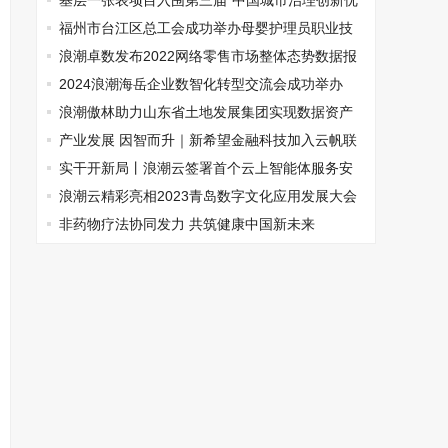
基层一张表项目入围第三届“中国城市治理创新优
秀案例评选活动”
福州市台江区总工会成功举办母婴护理员职业技
能竞赛
浪潮卓数发布2022网络零售市场整体态势数据报
告
2024浪潮海岳企业数智化转型交流会成功举办
浪潮傲林助力山东省土地发展集团实现数据资产
入表
产业发展 因智而升｜新希望金融科技加入云帆联
盟，金融智能云筑牢AI原生银行底座
实干开新局丨浪潮云签署首个云上智能体服务安
全自律公约
浪潮云精彩亮相2023青岛数字文化应用发展大会
非药物疗法协同发力 共筑健康中国新未来