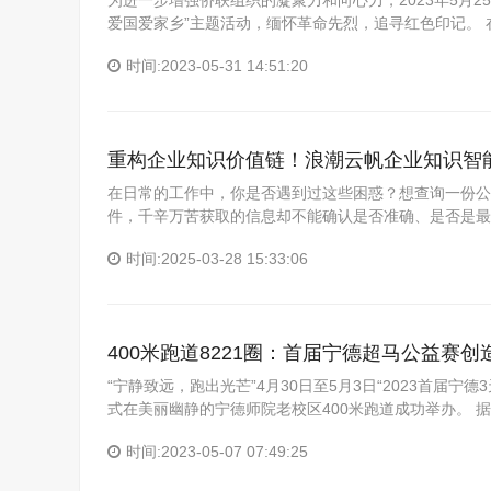
为进一步增强侨联组织的凝聚力和向心力，2023年5月
爱国爱家乡”主题活动，缅怀革命先烈，追寻红色印记。
时间:2023-05-31 14:51:20
重构企业知识价值链！浪潮云帆企业知识智
在日常的工作中，你是否遇到过这些困惑？想查询一份公
件，千辛万苦获取的信息却不能确认是否准确、是否是最
时间:2025-03-28 15:33:06
400米跑道8221圈：首届宁德超马公益赛创
“宁静致远，跑出光芒”4月30日至5月3日“2023首届
式在美丽幽静的宁德师院老校区400米跑道成功举办。 
时间:2023-05-07 07:49:25