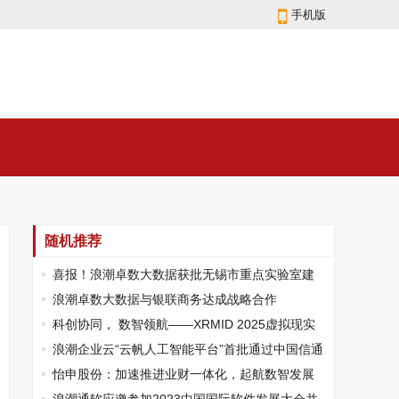
手机版
随机推荐
喜报！浪潮卓数大数据获批无锡市重点实验室建
设立项
浪潮卓数大数据与银联商务达成战略合作
科创协同， 数智领航——XRMID 2025虚拟现实
及元宇宙产业创新发展活动圆满举办
浪潮企业云“云帆人工智能平台”首批通过中国信通
院测评
怡申股份：加速推进业财一体化，起航数智发展