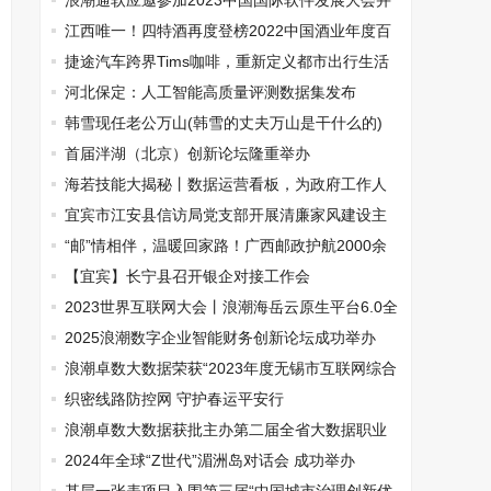
新阶段
浪潮通软应邀参加2023中国国际软件发展大会并
揽获多项大奖
江西唯一！四特酒再度登榜2022中国酒业年度百
强
捷途汽车跨界Tims咖啡，重新定义都市出行生活
方式
河北保定：人工智能高质量评测数据集发布
韩雪现任老公万山(韩雪的丈夫万山是干什么的)
首届泮湖（北京）创新论坛隆重举办
海若技能大揭秘丨数据运营看板，为政府工作人
员减负增效
宜宾市江安县信访局党支部开展清廉家风建设主
题党日活动
“邮”情相伴，温暖回家路！广西邮政护航2000余
名桂籍务工创业人员平安返乡
【宜宾】长宁县召开银企对接工作会
2023世界互联网大会丨浪潮海岳云原生平台6.0全
新发布
2025浪潮数字企业智能财务创新论坛成功举办
浪潮卓数大数据荣获“2023年度无锡市互联网综合
实力企业TOP20”
织密线路防控网 守护春运平安行
浪潮卓数大数据获批主办第二届全省大数据职业
技能竞赛
2024年全球“Z世代”湄洲岛对话会 成功举办