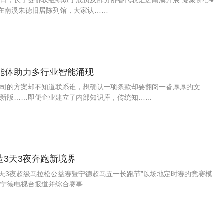
25日，长宁县侨联组织班子成员及部分侨眷代表走进南溪开展“凝聚侨心●
 在南溪朱德旧居陈列馆，大家认……
能体助力多行业智能涌现
司的方案却不知道联系谁，想确认一项条款却要翻阅一沓厚厚的文
新版……即便企业建立了内部知识库，传统知……
造3天3夜奔跑新境界
宁德3天3夜超级马拉松公益赛暨宁德超马五一长跑节”以场地定时赛的竞赛模
据宁德电视台报道并综合赛事……