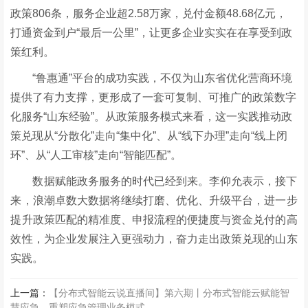
政策806条，服务企业超2.58万家，
兑付金额
4
8.68亿元，
打通资金到户
“
最后一公里
”
，让更多企业实实在在享受到政
策红利。
“
鲁惠通
”
平台的成功实践，不仅为山东省优化营商环境
提供了有力支撑，更形成了一套可复制、可推广的政策数字
化服务
“
山东经验
”
。从政策服务模式来看，这一实践推动政
策兑现从
“
分散化
”
走向
“
集中化
”
、从
“
线下办理
”
走向
“
线上闭
环
”
、从
“
人工审核
”
走向
“
智能匹配
”
。
数据赋能政务服务的时代已经到来。李仰允表示，接下
来，浪潮卓数大数据将继续打磨、优化、升级平台，进一步
提升政策匹配的精准度、申报流程的便捷度与资金兑付的高
效性，为企业发展注入更强动力，奋力走出政策兑现的山东
实践。
上一篇：
【分布式智能云说直播间】第六期丨分布式智能云赋能智
慧应急，重塑应急管理业务模式