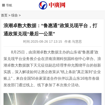
首页
>
综合
>
浪潮卓数大数据：“鲁惠通”政策兑现平台，打
通政策兑现“最后一公里”
时间:2025-08-26 17:13:15
作者:马慧思
8月25日，由浪潮卓数大数据主办的
山东省
“
鲁惠通
”
政
策兑现平台
业务推介会在济南浪潮科技园科创中心举办。浪
潮卓数大数据旗下天元征信副总经理李仰允围绕平台
的创新
实践，深入解读如何让惠企政策从
“
纸上条款
”
真正落到
“
企业
账上
”
，
来自全国50余家渠道合作伙伴以及山东16地市各级
发改部门通过线上、线下参加了本次推介活动。