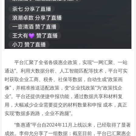
平台汇聚了全省各级惠企政策，实现
“
一网汇聚、一站
通达
”
。
利用大数据分析、人工智能匹配等技术，平台可实
时获取
企业工商、税务、社保等数据，自动生成
“
政策画
像
”
，并精准推送适配政策
，
变
“
企业找政策
”
为
“
政策找企
业
”
。平台还提供
便捷申报功能，通过数据共享和材料复
用，大幅减少企业需要提交的材料数量和申报
成本
，真正
实现
“
数据多跑路，企业不跑腿
”
。
“
鲁惠通
”
平台
自
2
024
年
1
1月上线以来，已经取得了显著
成效。李仰允分享了一组数据：截至目前，平台已汇聚惠企