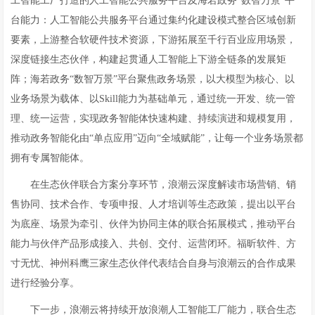
工智能工厂打造的人工智能公共服务平台及海若政务“数智万景”平
台能力：人工智能公共服务平台通过集约化建设模式整合区域创新
要素，上游整合软硬件技术资源，下游拓展至千行百业应用场景，
深度链接生态伙伴，构建起贯通人工智能上下游全链条的发展矩
阵；海若政务“数智万景”平台聚焦政务场景，以大模型为核心、以
业务场景为载体、以Skill能力为基础单元，通过统一开发、统一管
理、统一运营，实现政务智能体快速构建、持续演进和规模复用，
推动政务智能化由“单点应用”迈向“全域赋能”，让每一个业务场景都
拥有专属智能体。
在生态伙伴联合方案分享环节，浪潮云深度解读市场营销、销
售协同、技术合作、专项申报、人才培训等生态政策，提出以平台
为底座、场景为牵引、伙伴为协同主体的联合拓展模式，推动平台
能力与伙伴产品形成接入、共创、交付、运营闭环。福昕软件、方
寸无忧、神州科鹰三家生态伙伴代表结合自身与浪潮云的合作成果
进行经验分享。
下一步，浪潮云将持续开放浪潮人工智能工厂能力，联合生态