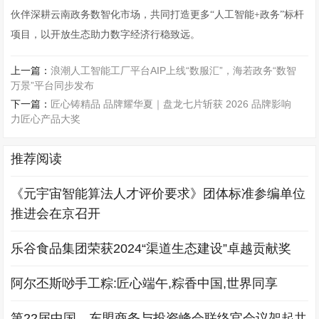
伙伴深耕云南政务数智化市场，共同打造更多“人工智能+政务”标杆
项目，以开放生态助力数字经济行稳致远。
上一篇：
浪潮人工智能工厂平台AIP上线“数服汇”，海若政务“数智
万景”平台同步发布
下一篇：
匠心铸精品 品牌耀华夏｜盘龙七片斩获 2026 品牌影响
力匠心产品大奖
推荐阅读
《元宇宙智能算法人才评价要求》团体标准参编单位
推进会在京召开
乐谷食品集团荣获2024“渠道生态建设”卓越贡献奖
阿尔丕斯唦手工粽:匠心端午,粽香中国,世界同享
第22届中国—东盟商务与投资峰会联络官会议架起共