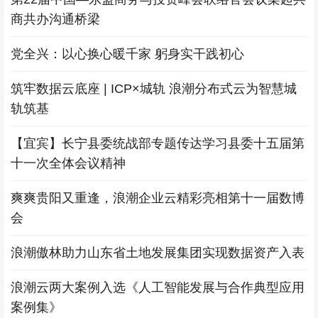
商共办沟通桥梁
党全兴：以心换心暖千家 躬身实干践初心
筑牢数据云底座 | ICP×城轨 浪潮分布式云为智慧城
轨筑基
【宜宾】长宁县委统战部专题传达学习县委十五届第
十一次全体会议精神
爽爽贵阳又重逢，浪潮企业云精彩亮相第十一届数博
会
浪潮傲林助力山东省土地发展集团实现数据资产入表
浪潮云两大案例入选《人工智能发展与合作典型应用
案例集》