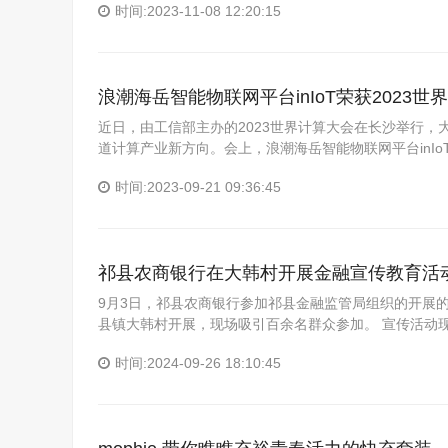
时间:2023-11-08 12:20:15
浪潮海岳智能物联网平台inIoT荣获2023
近日，由工信部主办的2023世界计算大会在长沙举行
道计算产业新方向。会上，浪潮海岳智能物联网平台inI
时间:2023-09-21 09:36:45
祁县农商银行在大韩村开展金融宣传教育活
9月3日，祁县农商银行参加祁县金融监管局组织的开展的
县镇大韩村开展，现场吸引百余名群众参加。 宣传活动
时间:2024-09-26 18:10:45