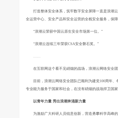
打造整体安全体系，筑牢数字安全屏障一直是浪潮云
全运营中心、安全产品和安全运营的全栈安全服务，保障
“浪潮云荣获中国云原生安全市场第一位。”
“浪潮云连续三年荣获CSA安全磐石奖。”
……
在互联网这个看不见硝烟的战场，浪潮云网络安全
目前，浪潮云网络安全团队已顺利为建党100周年
专业能力服务于国家和社会，在没有硝烟的战场捍卫国家
以青年力量
秀出浪潮
奔涌新力量
为激励广大科研人员锐意创新，营造勇攀科学高峰的