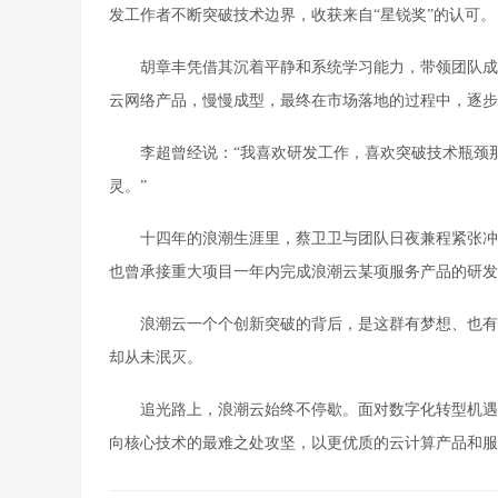
发工作者不断突破技术边界，收获来自“星锐奖”的认可。
胡章丰凭借其沉着平静和系统学习能力，带领团队成功设
云网络产品，慢慢成型，最终在市场落地的过程中，逐步
李超曾经说：“我喜欢研发工作，喜欢突破技术瓶颈
灵。”
十四年的浪潮生涯里，蔡卫卫与团队日夜兼程紧张冲
也曾承接重大项目一年内完成浪潮云某项服务产品的研发
浪潮云一个个创新突破的背后，是这群有梦想、也有
却从未泯灭。
追光路上，浪潮云始终不停歇。面对数字化转型机遇
向核心技术的最难之处攻坚，以更优质的云计算产品和服