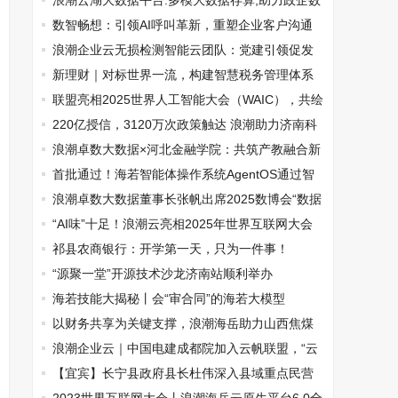
并斩获六项大奖
浪潮云湖大数据平台:多模大数据存算,助力政企数
字化转型
数智畅想：引领AI呼叫革新，重塑企业客户沟通
新未来
浪潮企业云无损检测智能云团队：党建引领促发
展，急难任务显担当
新理财｜对标世界一流，构建智慧税务管理体系
联盟亮相2025世界人工智能大会（WAIC），共绘
AI产业发展新蓝图
220亿授信，3120万次政策触达 浪潮助力济南科
创金融改革走深走实
浪潮卓数大数据×河北金融学院：共筑产教融合新
标杆！
首批通过！海若智能体操作系统AgentOS通过智
能体平台能力专项测试
浪潮卓数大数据董事长张帆出席2025数博会“数据
安全治理与发展”交流活动
“AI味”十足！浪潮云亮相2025年世界互联网大会
祁县农商银行：开学第一天，只为一件事！
“源聚一堂”开源技术沙龙济南站顺利举办
海若技能大揭秘丨会“审合同”的海若大模型
以财务共享为关键支撑，浪潮海岳助力山西焦煤
开启数智财务新篇章
浪潮企业云｜中国电建成都院加入云帆联盟，“云
+AI”打造水利水电新业态
【宜宾】长宁县政府县长杜伟深入县域重点民营