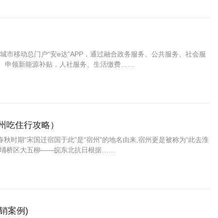
市移动总门户“安e达”APP，通过融合政务服务、公共服务、社会服
交、申领新能源补贴，人社服务、生活缴费……
宿州吃住行攻略）
秋时期“宋国迁宿国于此”是“宿州”的地名由来,宿州更是被称为“此去淮
—埇桥区大五柳——皖东北抗日根据……
销案例)