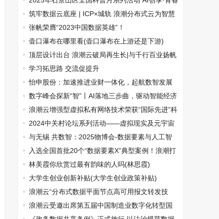
端软件产品名单
2025年石景山区全国科普月系列活动 AI创享·青春
逐梦：年轻人的“前沿科技体验营”
筑牢数据云底座 | ICP×城轨 浪潮分布式云为智慧
城轨筑基
张帆荣膺“2023中国数据英雄”！
壶口瀑布在哪里看(壶口瀑布在上游还是下游)
顶层设计出台 浪潮云破局再生长|与千行百业扬帆
数字蓝海
学习拓思路 交流促提升
怡申股份：加速推进业财一体化，起航数智发展
新阶段
数字峰会探新“智”丨AI落地三步曲，驱动智能经济
新形态
浪潮云增强型虚拟私有网络技术荣获“国际先进”科
技成果认定
2024中关村论坛系列活动——虚拟现实及元宇宙
产业创新论坛在京举办
与无锡 共数智：2025物博会-数据要素与人工智
能创新发展论坛即将启幕
入选全国首批20个“数据要素X”典型案例！浪潮打
造的烟台市镇街综合数据平台何以脱颖而出？
林美霞你欣赏过最有韵味的人吗(林思霞)
大学生创业创新补贴(大学生创业政策补贴)
浪潮云“分布式数据平面节点高可用报文转发技
术”荣获国际先进水平认定
浪潮云受邀出席第五届中国制造业数字化转型国