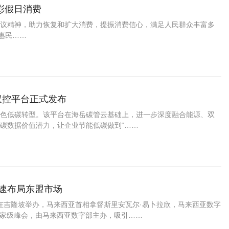
彩假日消费
精神，助力恢复和扩大消费，提振消费信心，满足人民群众丰富多
惠民……
双控平台正式发布
色低碳转型。该平台在海岳碳管云基础上，进一步深度融合能源、双
碳数据价值潜力，让企业节能低碳做到“……
加速布局东盟市场
025）在吉隆坡举办，马来西亚首相拿督斯里安瓦尔·易卜拉欣，马来西亚数字
国家级峰会，由马来西亚数字部主办，吸引……