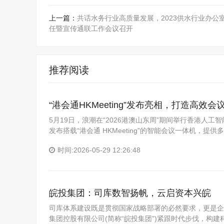
上一篇：
共话水务行业高质量发展，2023供水行业办公
任暨宣传通联工作会议召开
推荐阅读
“港会通HKMeeting”发布亮相，打造高效会
5月19日，浪潮在“2026港澳山东周”期间举行香港
发布搭载“港会通 HKMeeting”的智能会议一体机，
时间:2026-05-29 12:26:48
皖投集团：司库数智扬帆，云启资本兴皖
司库体系建设既是贯彻国家战略部署的必然要求，更是企
集团控股有限公司(简称“皖投集团”)紧跟时代步伐，构