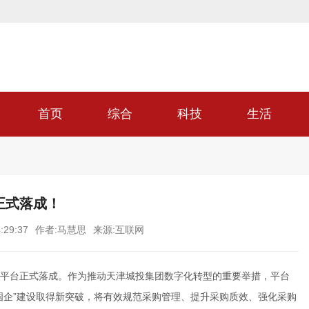
首页
综合
科技
生活
正式落成！
:29:37
作者:马慧思
来源:互联网
平台正式落成。作为推动天津城投集团数字化转型的重要举措，平台
国企”建设取得新突破，将有效规范采购管理、提升采购质效、强化采购