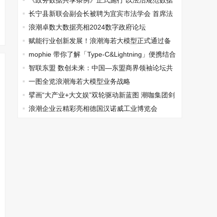
际峰会
《政务数据共享条例》正式施行 以法治规范数据
共享
长宁县新联会副会长被聘为宜宾市法学会 首席法
律咨询专家
浪潮卓数大数据亮相2024数字政府论坛
赋能行业创新发展！浪潮海若大模型正式通过备
案
mophie 带你了解「Type-C&Lightning」便携结合
智联东盟 数创未来：中国—东盟商界领袖论坛共
商发展大计
一图全览浪潮海若大模型业务战略
擘画“大产业+大文娱”双轮驱动新蓝图 潮咖集团剑
指世界级中国咖啡品牌
浪潮企业云精彩亮相德国汉诺威工业博览会