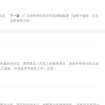
造就
下一篇：
广元市利州区领导莅临潮咖集团（蓝猴子咖啡）北京
总部考察访问
民服务的宗旨，贯彻落实人民至上的服务理念，多措并举推动群众满
民工服务、市场监管等相关工作，分类……
宁县希望小学，用实际行动关心、护航青少年健康成长。 在长宁县希望小