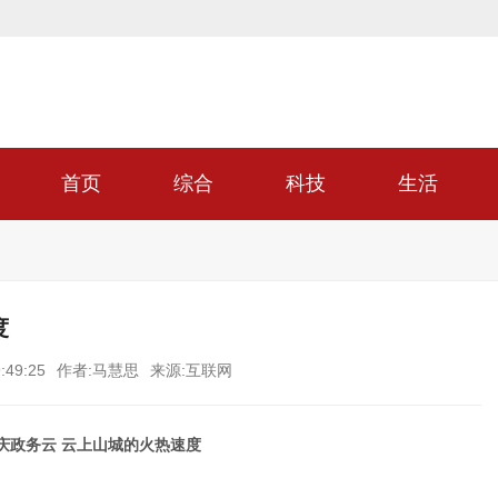
首页
综合
科技
生活
度
:49:25
作者:马慧思
来源:互联网
庆政务云 云上山城的火热速度