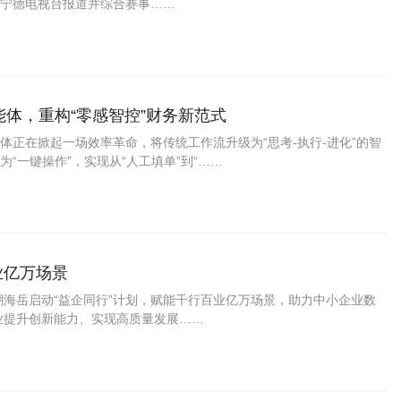
据宁德电视台报道并综合赛事……
能体，重构“零感智控”财务新范式
正在掀起一场效率革命，将传统工作流升级为“思考-执行-进化”的智
“一键操作”，实现从“人工填单”到“……
业亿万场景
潮海岳启动“益企同行”计划，赋能千行百业亿万场景，助力中小企业数
业提升创新能力、实现高质量发展……