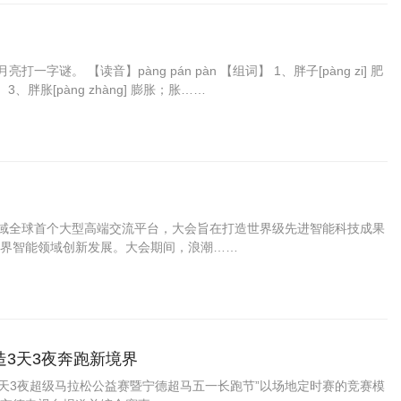
谜。 【读音】pàng pán pàn 【组词】 1、胖子[pàng zi] 肥
3、胖胀[pàng zhàng] 膨胀；胀……
领域全球首个大型高端交流平台，大会旨在打造世界级先进智能科技成果
界智能领域创新发展。大会期间，浪潮……
造3天3夜奔跑新境界
宁德3天3夜超级马拉松公益赛暨宁德超马五一长跑节”以场地定时赛的竞赛模