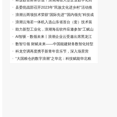
再升级
释放数智财务价值！浪潮海岳大型企业数字化转
型高峰论坛在广州召开
县委统战部召开2023年“民族文化进乡村”活动推
进会
浪潮云两项技术荣获“国际先进”“国内领先”科技成
果认定
浪潮云海若一体机入选山东省首台（套）技术装
备生产企业及产品名单
助力新型工业化，浪潮海岳软件应邀参加“工赋山
东”2024山东工业互联网峰会
AI智驱・数领未来丨浪潮企业云受邀出席黑龙江
省生物医药研讨会
数智引领 财赋未来——中国能建财务数智化转型
之路
科龙空调再度携手新青年音乐节，深入场景营
销，共探多元化新生活
“大国粮仓的数字浪潮”之华北：科技赋能华北粮
仓，铸造粮食安全“数字长城”