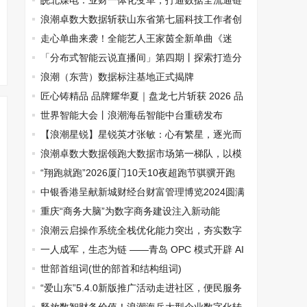
法》
皖北煤电：业财一体化变革，打通数据全流通链
路
浪潮卓数大数据斩获山东省第七届科技工作者创
新大赛一等奖
走心单曲来袭！全能艺人王家茵全新单曲《迷
羁》全网上线，诉说偶像与粉丝长久牵挂
「分布式智能云说直播间」第四期丨探索打造分
布式智能云+审计“智慧大脑”
浪潮（东营）数据标注基地正式揭牌
匠心铸精品 品牌耀华夏｜盘龙七片斩获 2026 品
牌影响力匠心产品大奖
世界智能大会丨浪潮海岳智能中台重磅发布
【浪潮星锐】星锐英才张敏：心有繁星，逐光而
行
浪潮卓数大数据领跑大数据市场第一梯队，以模
数共振构筑核心优势
“翔跑就跑”2026厦门10天10夜超跑节骐骥开跑
中银香港呈献新城财经台财富管理博览2024圆满
举行
重庆“商务大脑”为数字商务建设注入新动能
浪潮云启操作系统全栈优化能力突出，夯实数字
基础设施底座
一人成军，生态为链 ——青岛 OPC 模式开辟 AI
视听新质生产力赛道
世部首组词(世的部首和结构组词)
“爱山东”5.4.0新版推广活动走进社区，便民服务