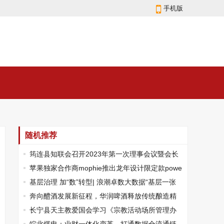
手机版
随机推荐
筠连县知联会召开2023年第一次理事会议暨会长
（扩大）会议
苹果独家合作商mophie推出龙年设计限定款powe
rstation plus
基层治理 加“数”转型| 浪潮卓数大数据“基层一张
表”，为基层减负出实招
奔向醴酒发展新征程，华润啤酒释放传统酿造精
髓
长宁县天主教爱国会学习《宗教活动场所管理办