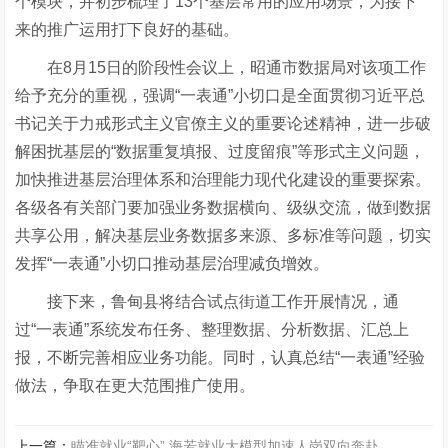
个模块，并初步梳理了13个基层常用的应用场景，为接下
来的推广运用打下良好的基础。
在
8月15日的阶段性会议上，昭通市数据局对该项工作
给予充分的重视，强调“一表通”小切口是全面贯彻习近平总
书记关于力戒形式主义官僚主义的重要论述精神，进一步破
解困扰基层的“数据重复填报、过度留痕”等形式主义问题，
加快推进基层治理体系和治理能力现代化建设的重要探索。
各级各有关部门要加强业务
数据横向、级纵交流，做到数据
共享公用，解决基层业务数据多来源、多标准等问题，切实
发挥
“一表通”小切口推动基层治理减负增效。
接下来，鲁甸县将结合试点街道工作开展情况，
通
过
“一表通”系统发布任务、整理数据、分析数据、汇总上
报，不断完善相应
业务
功能。同时，认真总结
“一表通”经验
做法，争取在更大范围推广使用。
上一篇：
瞄准就业“靶心” 海若就业大模型加速人岗双向奔赴