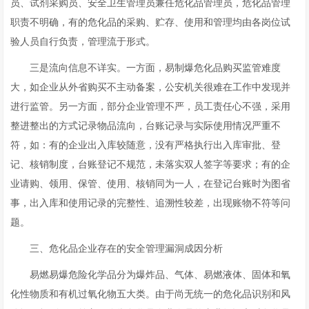
员、试剂采购员、安全卫生管理员兼任危化品管理员，危化品管理
职责不明确，有的危化品的采购、贮存、使用和管理均由各岗位试
验人员自行负责，管理流于形式。
三是流向信息不详实。一方面，易制爆危化品购买监管难度
大，如企业从外省购买不主动备案，公安机关很难在工作中发现并
进行监管。另一方面，部分企业管理不严，员工责任心不强，采用
整进整出的方式记录物品流向，台账记录与实际使用情况严重不
符，如：有的企业出入库较随意，没有严格执行出入库审批、登
记、核销制度，台账登记不规范，未落实双人签字等要求；有的企
业请购、领用、保管、使用、核销同为一人，在登记台账时为图省
事，出入库和使用记录的完整性、追溯性较差，出现账物不符等问
题。
三、危化品企业存在的安全管理漏洞成因分析
易燃易爆危险化学品分为爆炸品、气体、易燃液体、固体和氧
化性物质和有机过氧化物五大类。由于尚无统一的危化品识别和风