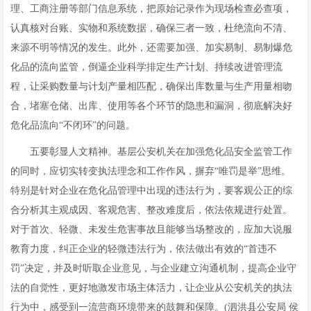
理、工商注册等部门信息系统，把原始记录作为现场检查必查项，
认真核对台账、实物和系统数据，确保三者一致，杜绝流向不清、
来源不明等情况的发生。此外，还需要加强、加实易制、易制爆危
化品的流向监管，倒逼企业科学排定生产计划、持续改进管理流
程，让采购数量与计划产量相匹配，确保出库数量与生产用量相吻
合，堵塞仓储、出库、使用等各个环节的隐患和漏洞，彻底解决好
危化品流向“不闭环”的问题。
五要彰显人文精神。基层公安机关在加强危化品安全监管工作
的同时，应切实转变执法理念和工作作风，摒弃“唯罚是举”思维。
特别是针对企业在危化品管理中出现的违法行为，要客观公正的综
合分析其主观成因、客观危害、整改难度后，依法依规进行处置。
对于首次、轻微、未发生危害事故且能够当场整改的，应加大说服
教育力度，纠正企业的轻微违法行为，依法做出有效的“首违不
罚”决定，并及时听取企业意见，与企业建立沟通机制，提高企业守
法的自觉性，更好地激发市场主体活力，让企业从公安机关的执法
行为中，感受到一流营商环境带来的鼓舞和保障。(泗洪县公安局 侯