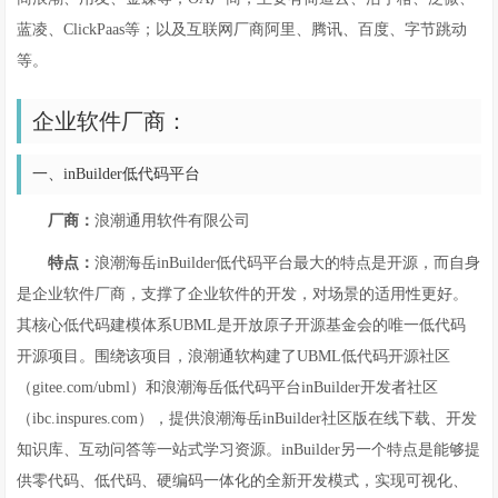
蓝凌、ClickPaas等；以及互联网厂商阿里、腾讯、百度、字节跳动
等。
企业软件厂商：
一、inBuilder低代码平台
厂商：
浪潮通用软件有限公司
特点：
浪潮海岳inBuilder低代码平台最大的特点是开源，而自身
是企业软件厂商，支撑了企业软件的开发，对场景的适用性更好。
其核心低代码建模体系UBML是开放原子开源基金会的唯一低代码
开源项目。围绕该项目，浪潮通软构建了UBML低代码开源社区
（gitee.com/ubml）和浪潮海岳低代码平台inBuilder开发者社区
（ibc.inspures.com），提供浪潮海岳inBuilder社区版在线下载、开发
知识库、互动问答等一站式学习资源。inBuilder另一个特点是能够提
供零代码、低代码、硬编码一体化的全新开发模式，实现可视化、