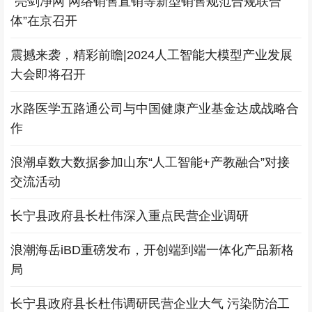
“亮剑净网 网络销售直销等新型销售规范合规联合
体”在京召开
震撼来袭，精彩前瞻|2024人工智能大模型产业发展
大会即将召开
水路医学五路通公司与中国健康产业基金达成战略合
作
浪潮卓数大数据参加山东“人工智能+产教融合”对接
交流活动
长宁县政府县长杜伟深入重点民营企业调研
浪潮海岳iBD重磅发布，开创端到端一体化产品新格
局
长宁县政府县长杜伟调研民营企业大气 污染防治工