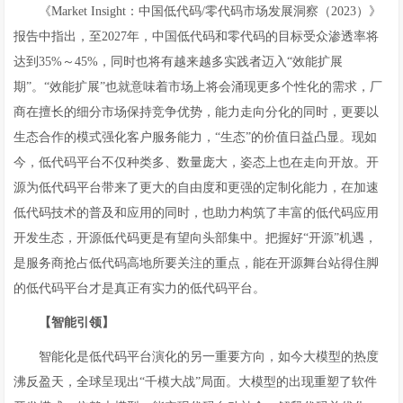
《Market Insight：中国低代码/零代码市场发展洞察（2023）》
报告中指出，至2027年，中国低代码和零代码的目标受众渗透率将
达到35%～45%，同时也将有越来越多实践者迈入“效能扩展
期”。“效能扩展”也就意味着市场上将会涌现更多个性化的需求，厂
商在擅长的细分市场保持竞争优势，能力走向分化的同时，更要以
生态合作的模式强化客户服务能力，“生态”的价值日益凸显。现如
今，低代码平台不仅种类多、数量庞大，姿态上也在走向开放。开
源为低代码平台带来了更大的自由度和更强的定制化能力，在加速
低代码技术的普及和应用的同时，也助力构筑了丰富的低代码应用
开发生态，开源低代码更是有望向头部集中。把握好“开源”机遇，
是服务商抢占低代码高地所要关注的重点，能在开源舞台站得住脚
的低代码平台才是真正有实力的低代码平台。
【智能
引领
】
智能化是低代码平台演化的另一重要方向，如今大模型的热度
沸反盈天，全球呈现出“千模大战”局面。大模型的出现重塑了软件