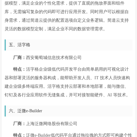
据模型，满足企业的个性化需求，提供了直观的拖放界面和组件
库，无需编写复杂的代码即可进行应用开发。同时用户可以根据自
身需求，通过简道云提供的配置选项自定义业务逻辑。简道云支持
灵活的数据模型定制，满足企业不同的数据管理需求。
五、活字格
厂商：
西安葡萄城信息技术有限公司
特点：
活字格企业级低代码开发平台由简单易用的可视化设计
器和部署灵活的服务器构成，能帮助开发人员、IT 技术人员快速构
建企业级多终端应用。活字格支持云部署和本地部署，能与微信、
钉钉及各行业应用软件无缝集成，并可对接智能硬件、AI 等技术。
六、泛微e-Builder
厂商：
上海泛微网络股份有限公司
特点：
泛微e-Builder低代码平台通过拖拉拽的方式即可构建个性