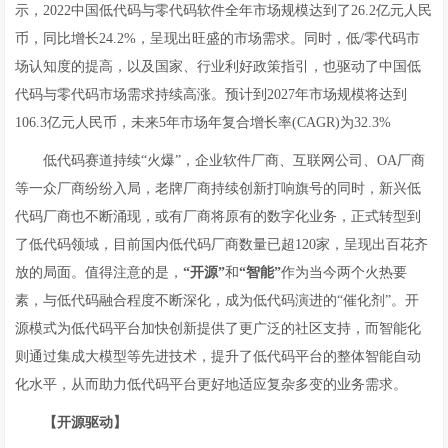
示，2022中国低代码与零代码软件全年市场规模达到了26.2亿元人民
币，同比增长24.2%，呈现出旺盛的市场需求。同时，低/零代码市
场认知度的提高，以及国家、行业利好政策指引，也驱动了中国低
代码与零代码市场需求持续高涨。预计到2027年市场规模将达到
106.3亿元人民币，未来5年市场年复合增长率(CAGR)为32.3%
低代码赛道持续“火爆”，企业软件厂商、互联网公司、OA厂商
等一众厂商纷纷入局，老牌厂商持续创新打响旗号的同时，新兴低
代码厂商也不断涌现，或有厂商将原有的数字化业务，正式转型到
了低代码领域，目前国内低代码厂商数量已超120家，呈现出百花齐
放的局面。值得注意的是，
“
开源”
和
“智能”
作为当今两个火热要
素，与低代码融合程度不断深化，成为低代码演进的“催化剂”。开
源模式为低代码平台加快创新提供了更广泛的社区支持，而智能化
则通过集成大模型等先进技术，提升了低代码平台的整体智能自动
化水平，从而助力低代码平台更好地适应复杂多变的业务需求。
【开源驱动
】