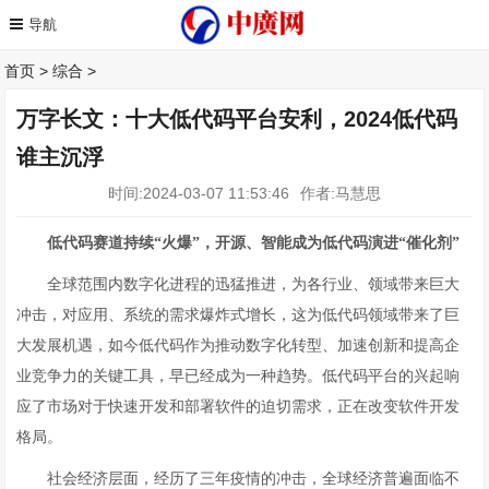
首页
>
综合
>
万字长文：十大低代码平台安利，2024低代码
谁主沉浮
时间:2024-03-07 11:53:46
作者:马慧思
低代码赛道持续“火爆”，开源、智能成为低代码演进“催化剂”
全球范围内数字化进程的迅猛推进，为各行业、领域带来巨大
冲击，对应用、系统的需求爆炸式增长，这为低代码领域带来了巨
大发展机遇，如今低代码作为推动数字化转型、加速创新和提高企
业竞争力的关键工具，早已经成为一种趋势。低代码平台的兴起响
应了市场对于快速开发和部署软件的迫切需求，正在改变软件开发
格局。
社会经济层面，经历了三年疫情的冲击，全球经济普遍面临不