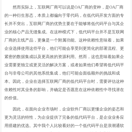
然而实际上，互联网厂商可以说是OA厂商的变种，是OA厂商
的一种衍生形态，本质上都偏向于零代码，在低代码开发方面的专
长并不突出，互联网厂商的优势主要在于能够将低代码平台与其企
业的核心产品无缝集成。在这种模式下，低代码平台并不是互联网
厂商的主线产品，更像是一个附属功能。这种依赖性意味着，如果
企业选择使用这些平台，他们可能会享受到更简化的部署流程、更
紧密的数据集成以及更高效的资源利用。然而，这也意味着如果企
业需要更独立或更灵活的解决方案，或者如果他们希望将低代码平
台与非母公司的其他系统集成，他们可能会面临额外的挑战和成
本。因此，企业在选择互联网厂商的低代码平台时，需要评估这种
依赖性对其业务的影响，并确定是否愿意在这种依赖性中寻找潜在
的价值。
因此，在面向企业市场时，企业软件厂商以更懂企业的姿态和
更为灵活的特性，为企业提供了完备的低代码平台，是企业业务应
用搭建的优选。其中我个人比较看好的一个低代码平台是浪潮通软