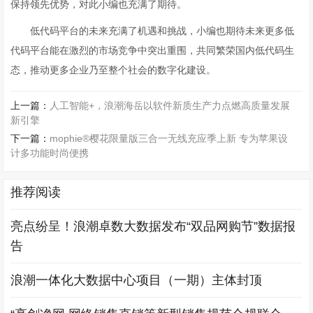
保持领先优势，对此小编也充满了期待。
低代码平台的未来充满了机遇和挑战，小编也期待未来更多低
代码平台能在激烈的市场竞争中突出重围，共同繁荣国内低代码生
态，推动更多企业乃至整个社会的数字化建设。
上一篇：
人工智能+，浪潮海岳以软件新质生产力点燃高质量发展
新引擎
下一篇：
mophie®樱花限量版三合一无线充应季上新 专为苹果设
计多功能时尚便携
推荐阅读
亮点纷呈！浪潮卓数大数据发布“双品网购节”数据报
告
浪潮一体化大数据中心项目（一期）主体封顶