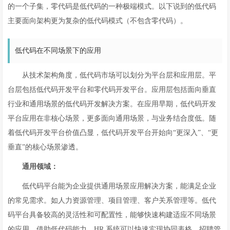
的一个子集，零代码是低代码的一种极端模式。以下说到的低代码
主要面向架构更为复杂的低代码模式（不包含零代码）。
低代码在不同场景下的应用
从技术架构角度，低代码市场可以划分为平台层和应用层。平
台层包括低代码开发平台和零代码开发平台。应用层包括面向垂直
行业和通用场景的低代码开发解决方案。在应用早期，低代码开发
平台应用在非核心场景，更多面向通用场景，与业务结合度低。随
着低代码开发平台价值凸显，低代码开发平台开始向“更深入”、“更
垂直”的核心场景渗透。
通用领域：
低代码平台能为企业提供通用场景应用解决方案，能满足企业
的常见需求。如人力资源管理、项目管理、客户关系管理等。低代
码平台具备较高的灵活性和可配置性，能够快速构建适应不同场景
的应用。借助低代码能力，HR 系统可以快速实现协同表格、招聘管