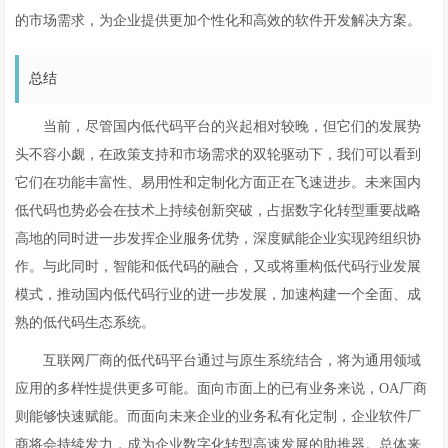
的市场需求，为企业提供更加个性化和高效的软件开发解决方案。
总结
当前，尽管国内低代码平台的兴起相对较晚，但它们的发展势
头不容小觑，在政策支持和市场需求的双轮驱动下，我们可以看到
它们在功能丰富性、易用性和定制化方面正在飞速进步。未来国内
低代码也势必会在技术上持续创新突破，占据数字化转型重要战略
高地的同时进一步发挥企业服务优势，深度赋能企业实现跨组织协
作。与此同时，智能和低代码的融合，又或将重构低代码行业发展
模式，推动国内低代码行业的进一步发展，加速构建一个全面、成
熟的低代码生态系统。
互联网厂商的低代码平台通过与原生系统结合，将为通用领域
应用的多样性提供更多可能。面向市面上的已有业务来说，OA厂商
则能够快速赋能。而面向未来企业的业务私有化定制，企业软件厂
商将会持续发力，成为企业数字化转型高速发展的助推器。总体来