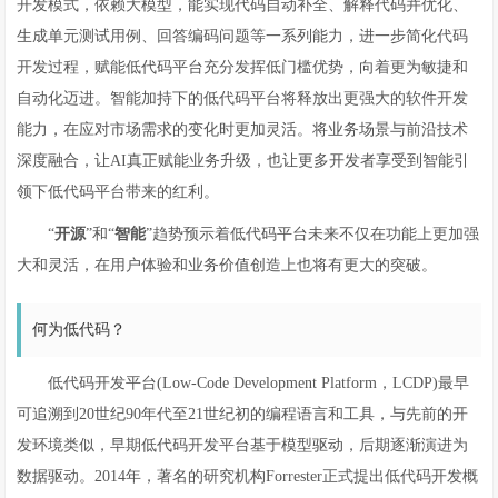
开发模式，依赖大模型，能实现代码自动补全、解释代码并优化、
生成单元测试用例、回答编码问题等一系列能力，进一步简化代码
开发过程，赋能低代码平台充分发挥低门槛优势，向着更为敏捷和
自动化迈进。智能加持下的低代码平台将释放出更强大的软件开发
能力，在应对市场需求的变化时更加灵活。将业务场景与前沿技术
深度融合，让AI真正赋能业务升级，也让更多开发者享受到智能引
领下低代码平台带来的红利。
“
开源
”和“
智能
”趋势预示着低代码平台未来不仅在功能上更加强
大和灵活，在用户体验和业务价值创造上也将有更大的突破。
何为低代码？
低代码开发平台(Low-Code Development Platform，LCDP)最早
可追溯到20世纪90年代至21世纪初的编程语言和工具，与先前的开
发环境类似，早期低代码开发平台基于模型驱动，后期逐渐演进为
数据驱动。2014年，著名的研究机构Forrester正式提出低代码开发概