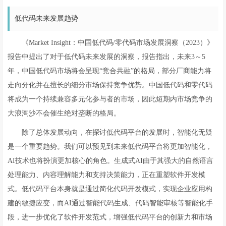
低代码未来发展趋势
《Market Insight：中国低代码/零代码市场发展洞察（2023）》
报告中提出了对于低代码未来发展的洞察，报告指出，未来3～5
年，中国低代码市场将会呈现“竞合共融”的格局，部分厂商能力将
走向分化并在擅长的细分市场保持竞争优势。中国低代码和零代码
将成为一个持续兼容多元化参与者的市场，因此短期内市场竞争的
大浪淘沙不会催生绝对垄断的格局。
除了总体发展动向，在探讨低代码平台的发展时，智能化无疑
是一个重要趋势。我们可以预见到未来低代码平台将更加智能化，
AI技术也将扮演更加核心的角色。生成式AI由于其强大的自然语言
处理能力、内容理解能力和支持决策能力，正在重塑软件开发模
式。低代码平台本身就是通过简化代码开发模式，实现企业应用构
建的敏捷应变，而AI通过智能代码生成、代码智能审核等智能化手
段，进一步优化了软件开发范式，增强低代码平台的创新力和市场