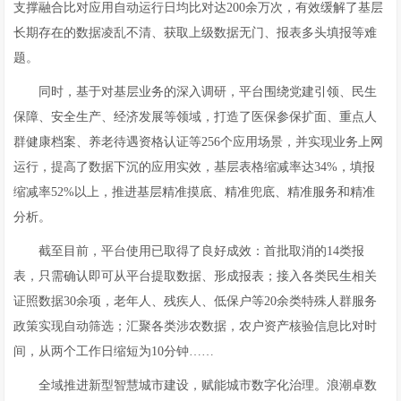
支撑融合比对应用自动运行日均比对达200余万次，有效缓解了基层
长期存在的数据凌乱不清、获取上级数据无门、报表多头填报等难
题。
同时，基于对基层业务的深入调研，平台围绕党建引领、民生
保障、安全生产、经济发展等领域，打造了医保参保扩面、重点人
群健康档案、养老待遇资格认证等256个应用场景，并实现业务上网
运行，提高了数据下沉的应用实效，基层表格缩减率达34%，填报
缩减率52%以上，推进基层精准摸底、精准兜底、精准服务和精准
分析。
截至目前，平台使用已取得了良好成效：首批取消的14类报
表，只需确认即可从平台提取数据、形成报表；接入各类民生相关
证照数据30余项，老年人、残疾人、低保户等20余类特殊人群服务
政策实现自动筛选；汇聚各类涉农数据，农户资产核验信息比对时
间，从两个工作日缩短为10分钟……
全域推进新型智慧城市建设，赋能城市数字化治理。浪潮卓数