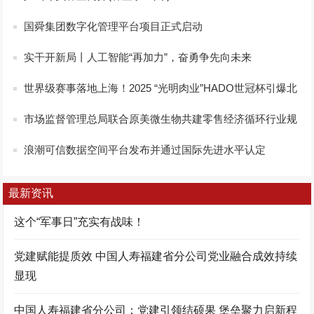
国舜集团数字化管理平台项目正式启动
实干开新局丨人工智能“再加力”，奋勇争先向未来
世界级赛事落地上海！2025 “光明肉业”HADO世冠杯引爆北
外滩科技竞技潮
市场监督管理总局联合原美微生物共建零售经济循环行业规
范合规研课题研究在京启动
浪潮可信数据空间平台发布并通过国际先进水平认定
最新资讯
这个“军事日”充实有战味！
党建赋能提质效 中国人寿福建省分公司党业融合成效持续
显现
中国人寿福建省分公司：党建引领结硕果 堡垒聚力启新程