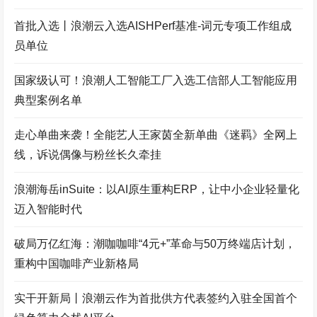
首批入选丨浪潮云入选AISHPerf基准-词元专项工作组成
员单位
国家级认可！浪潮人工智能工厂入选工信部人工智能应用
典型案例名单
走心单曲来袭！全能艺人王家茵全新单曲《迷羁》全网上
线，诉说偶像与粉丝长久牵挂
浪潮海岳inSuite：以AI原生重构ERP，让中小企业轻量化
迈入智能时代
破局万亿红海：潮咖咖啡“4元+”革命与50万终端店计划，
重构中国咖啡产业新格局
实干开新局丨浪潮云作为首批供方代表签约入驻全国首个