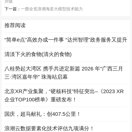
升级
下一篇：
一图全览浪潮海若大模型技术能力
推荐阅读
“简单e点”高效办成一件事 “达州智理”政务服务又提升
清淡下火的食物(清火的食物)
八桂势起大湾区 携手共进定新篇 2026 年“广西三月
三·湾区嘉年华” 珠海站启幕
北京XR产业集聚，“硬核科技”特征突出–《2023 XR
企业TOP100榜单》重磅发布！
国庆，超马献礼：创407.5公里！
浪潮云数据要素化技术评估九项满分！