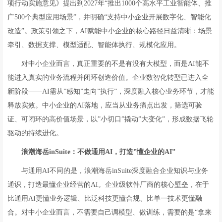
项行动实施意见》提出到2027年“推出1000个高水平工业智能体、推
广500个典型应用场景”，并明确“支持中小企业开展数字化、智能化
改造”。政策引领之下，AI赋能中小企业的核心路径日益清晰：场景
牵引、数据支撑、模型适配、智能体执行、规模化应用。
对中小企业而言，真正重要的不是有没有大模型，而是AI能不
能进入真实的业务流程并闭环创造价值。企业数智化转型已进入全
新阶段——AI需从”感知”走向”执行”，深度融入核心业务环节，才能
释放实效。中小企业的AI落地，应当从业务痛点出发，筛选可验
证、可闭环的高价值场景，以”小切口”撬动”大变化”，形成数据飞轮
驱动的持续进化。
浪潮海岳inSuite：不做通用AI，打造”懂企业的AI”
与通用AI不同的是，浪潮海岳inSuite深度融合企业知识与业务
通识，打造最懂企业经营的AI。企业级软件厂商的核心壁垒，在于
比通用AI更懂业务逻辑、比泛科技更懂合规、比单一技术更懂融
合。对中小企业而言，不需要自己调模型、做训练，需要的是“拿来