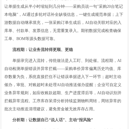
让单据生成从半小时缩短到几分钟——采购员说一句”采购20台笔记
本电脑”，AI通过多轮对话补全缺项信息，一键生成规范单据；上下
游数据自动继承填充，一张采购订单生成后，AI自动关联对应的入
库单、付款单、发票信息，无需重复录入。期初数据完成检查确保
工单、BOM等源头数据可靠。
流程期：让业务流转得更顺、更稳
单据录完进入流转，传统做法是人工盯、到处催。流程期，AI
自动检测单据错误并异常拦截——采购单价异常偏离历史均值、库
存数量为负，系统直接拦住不让错误单据进入下一环节；超时主动
催办，审批、对账超时未处理AI自动推送催办提醒；企业可自定义
业务异常规则，如应收账款超期、生产进度滞后等，AI自动识别并
拦截异常流程。工序库存呆滞分析持续监测物料周转，周转异常的
批次主动推送清理建议，避免资金被无效库存占用。
分析期：让数据自己“说人话”、主动“报风险”