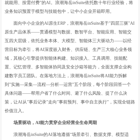
就能用、按需付费”的AI。浪潮海岳inSuite依托数十年行业经验，将
业务知识预置于模型与技能包中，让中小企业开箱即用。
面向中小企业的AI原生ERP，浪潮海岳inSuite基于”四层三驱”AI
原生产品体系——贯通模型与数据、数智平台、智能应用、智能交
互四大层级，依托业务本体、大模型、智能体三大驱动力——以经
营目标为牵引，将AI深度嵌入财务、供应链、生产三大核心业务领
域，其核心引擎提供智能体构建、知识接入、工具调用、技能配
置、记忆管理、多智能体协同及安全沙箱等能力，全面支撑企业构
建数字员工团队。在落地方法上，浪潮海岳inSuite将AI能力拆解
到”实施—采集—流程—分析—运营”五个阶段，每个阶段回答一个
具体问题——帮用户省了什么时间、避了什么风险、提了什么决
策，让AI从”事后记录”走向”事前预判、事中自主执行”，实现全链路
价值注入。
场景驱动，AI能力贯穿企业经营全生命周期
浪潮海岳inSuite的AI落地遵循“场景牵引、数据支撑、模型适