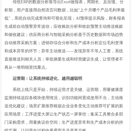
传统ERP的数据分析靠导出Excel做报表，周期长、反应慢。分
析期，用户直接用自然语言问数据，比如“上个月哪个产品毛利率最
低”，系统自动完成查询和可视化呈现；AI预审提示风险，财务报表
生成前自动预警异常波动；应收账款分析和收款预警主动推送账龄
和催收建议；供应商分析与智能采购分析基于历史数据和市场趋势
自动推荐采购方案；进销存综合分析和生产成本分析定位毛利变薄
和成本异常的环节；异常主动推送——发现异常不等人工查，系统
直接推送到相关人员；审批摘要生成和经营建议生成，让管理者不
再从一堆明细里找重点。
运营期：让系统持续进化、越用越聪明
系统上线只是开始，持续运营才是关键。运营期，用量健康度
监测持续追踪各模块使用情况，识别功能闲置或使用不当，主动推
送优化建议；场景扩展推荐根据企业业务变化主动推荐可扩展的新
应用场景；工序进度大屏让生产状态一屏掌控；集采工具整合多部
门采购需求，用量换议价空间；生产进度异常和生产成本分析的持
续监测，让问题在过程中暴露而非月底算总账。