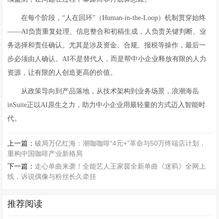
在每个阶段，“人在回环”（Human-in-the-Loop）机制贯穿始终
——AI负责重复处理、信息整合和初稿生成，人负责关键判断、业
务选择和责任确认。尤其是涉及资金、合规、报税等操作，最后一
步必须由人确认。AI不是替代人，而是帮中小企业释放有限的人力
资源，让有限的人创造更高的价值。
从政策导向到产品落地，从技术架构到业务场景，浪潮海岳
inSuite正以AI原生之力，助力中小企业用最轻量的方式迈入智能时
代。
上一篇：
破局万亿红海：潮咖咖啡“4元+”革命与50万终端店计划，
重构中国咖啡产业新格局
下一篇：
走心单曲来袭！全能艺人王家茵全新单曲《迷羁》全网上
线，诉说偶像与粉丝长久牵挂
推荐阅读