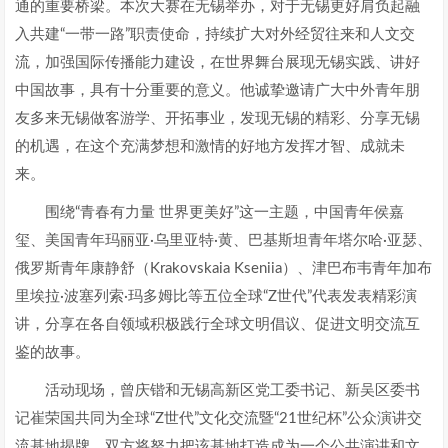
通的重要桥梁。本次大赛在无锡举办，对于无锡更好肩负起融
入共建“一带一路”职责使命，持续扩大对外经贸往来和人文交
流，加强国际传播能力建设，在世界舞台展现无锡实践、讲好
中国故事，具有十分重要的意义。他诚挚邀请广大中外青年朋
友多来无锡做客游学、开拓事业，发现无锡的精彩、分享无锡
的机遇，在这个充满梦想和激情的好地方发挥才智、成就未
来。
围绕“青春有力量 世界更美好”这一主题，中国青年侯嘉
玺、美国青年玛丽亚·乌里亚特·黄、巴基斯坦青年塔尔哈·亚瑟、
俄罗斯青年康静舒（Krakovskaia Kseniia）、津巴布韦青年加布
里埃拉·波塞列索·玛多姆比等五位全球“Z世代”代表发表精彩演
讲，分享在各自领域积极践行全球文明倡议、促进文明交流互
鉴的故事。
活动现场，曾庆锴和无锡高新区党工委书记、新吴区委书
记崔荣国共同为全球“Z世代”文化交流暨“21世纪杯”公众演讲交
流基地揭牌。双方将努力把该基地打造成为一个公共演讲和文