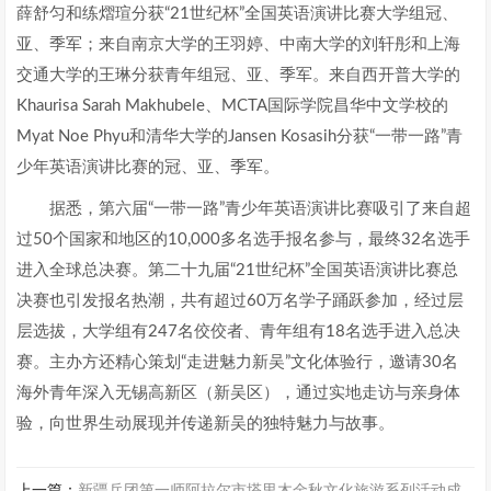
薛舒匀和练熠瑄分获“21世纪杯”全国英语演讲比赛大学组冠、
亚、季军；来自南京大学的王羽婷、中南大学的刘轩彤和上海
交通大学的王琳分获青年组冠、亚、季军。来自西开普大学的
Khaurisa Sarah Makhubele、MCTA国际学院昌华中文学校的
Myat Noe Phyu和清华大学的Jansen Kosasih分获“一带一路”青
少年英语演讲比赛的冠、亚、季军。
据悉，第六届“一带一路”青少年英语演讲比赛吸引了来自超
过50个国家和地区的10,000多名选手报名参与，最终32名选手
进入全球总决赛。第二十九届“21世纪杯”全国英语演讲比赛总
决赛也引发报名热潮，共有超过60万名学子踊跃参加，经过层
层选拔，大学组有247名佼佼者、青年组有18名选手进入总决
赛。主办方还精心策划“走进魅力新吴”文化体验行，邀请30名
海外青年深入无锡高新区（新吴区），通过实地走访与亲身体
验，向世界生动展现并传递新吴的独特魅力与故事。
上一篇：
新疆兵团第一师阿拉尔市塔里木金秋文化旅游系列活动成