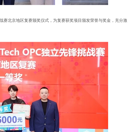
PC独立先锋挑战赛北京地区复赛颁奖仪式，为复赛获奖项目颁发荣誉与奖金，充分激