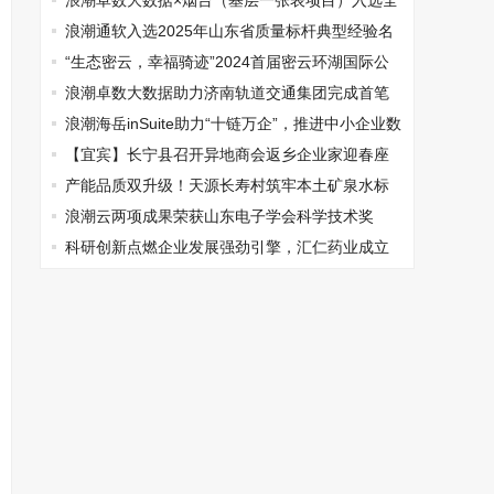
浪潮卓数大数据×烟台（基层一张表项目）入选全
国首批20个“数据要素×”典型案例
浪潮通软入选2025年山东省质量标杆典型经验名
单
“生态密云，幸福骑迹”2024首届密云环湖国际公
路自行车赛新闻发布会在密云举办
浪潮卓数大数据助力济南轨道交通集团完成首笔
数据资产入表
浪潮海岳inSuite助力“十链万企”，推进中小企业数
字化转型
【宜宾】长宁县召开异地商会返乡企业家迎春座
谈会
产能品质双升级！天源长寿村筑牢本土矿泉水标
杆
浪潮云两项成果荣获山东电子学会科学技术奖
科研创新点燃企业发展强劲引擎，汇仁药业成立
吕爱平院士工作站！