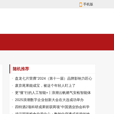
手机版
随机推荐
盘龙七片荣膺“2024（第十一届）品牌影响力匠心
产品”荣誉
废弃尾果能成宝，被这个年轻人盯上了
更“懂”行的人工智能+丨浪潮云帆燃气安检智能体
守护城市生命线
2025浪潮数字企业创新大会在大连成功举办
四特酒2项科研成果斩获两项“中国酒业协会科学