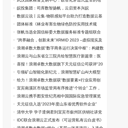
技术奖”
武汉国家粮食交易中心：数智化穿透式监管的地
方储备粮竞价交易新实践
皖投集团：司库数智扬帆，云启资本兴皖
数据云说丨云集·物联感知平台助力打造数据云基
础设施
团体标准《林业有害生物绿色防控实用技术规
范》顺利通过专家评审
张帆当选全国信标委大数据服务标准专题组联合
组长
“跨界融合，创新未来”XRMID 2023 –虚拟现实及
元宇宙论坛在京举办
浪潮卓数大数据“数字商务运行决策中枢”：构建数
字商务发展新格局
浪潮云与山东省立三院共绘智慧医疗新篇章：医
疗大模型实验室引领行业革新
喜报！浪潮卓数大数据旗下天元征信公司获评“20
23年度济南市瞪羚企业”
引领矿山智能化新纪元，浪潮智慧矿山AI大模型
正式发布
给力！浪潮卓数大数据获“数据要素×行业应用创
新大会”三项大奖
宜宾南溪区市场监管局有序推进“个转企” 工作，
实现开门红
浪潮云携手图安世纪亮相中国国际应急管理展览
会
天元征信入选“2023年度山东省优秀软件企业”
清华大学 学子遆俐君到宜宾市叙州区供销社讲党
课
IDC联合浪潮云正式发布《可运营私有云白皮书》