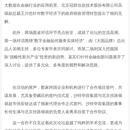
大数据在金融行业的应用前景。北京冠群信息技术股份有限公司高
级副总裁王川也针对数字经济下的政府税收管理转型提出了独到见
解。
此外，两场圆桌对话环节亮点纷呈，成就了论坛的交流高潮。
第一场对话围绕“数字金融如何服务实体经济”，由《大国品牌》总出
品人吴纲主持，多位专家学者共同探讨。而第二场则深入挖掘国
际“战略性新兴产业”投资的新趋势。嘉宾们针对金融创新问题展开了
深入讨论，提供了多元化、多角度的视野和解决思路。
在活动的尾声，数家跨国企业和机构进行了合作项目签约，共
谋发展，尤其备受瞩目的签约仪式是，沙特华容集团与北京丝路领
就超市供应链达成了独家代理合作正式签约。沙特华容集团的董事
长何生满与北京丝路领就的负责人崔勇亲自签下合作协议。
这一合作不仅见证着此次论坛超越了纯粹的学术交流，更成为